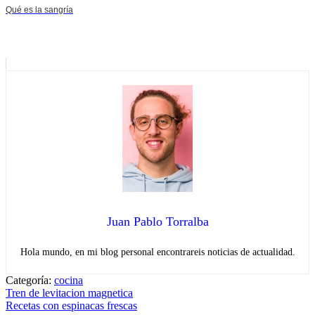
Qué es la sangría
Juan Pablo Torralba
Hola mundo, en mi blog personal encontrareis noticias de actualidad.
Categoría:
cocina
Navegación
Entrada
Tren de levitacion magnetica
anterior:
Entrada
Recetas con espinacas frescas
de