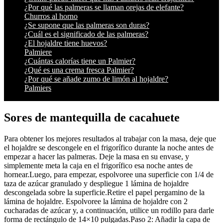
¿Por qué las palmeras se llaman orejas de elefante?
Churros al horno
¿Se supone que las palmeras son duras?
¿Cuál es el significado de las palmeras?
¿El hojaldre tiene huevos?
Palmiere
¿Cuántas calorías tiene un Palmier?
¿Qué es una crema fresca Palmier?
¿Por qué se añade zumo de limón al hojaldre?
Palmiers
Sores de mantequilla de cacahuete
Para obtener los mejores resultados al trabajar con la masa, deje que
el hojaldre se descongele en el frigorífico durante la noche antes de
empezar a hacer las palmeras. Deje la masa en su envase, y
simplemente meta la caja en el frigorífico esa noche antes de
hornear.Luego, para empezar, espolvoree una superficie con 1/4 de
taza de azúcar granulado y despliegue 1 lámina de hojaldre
descongelada sobre la superficie.Retire el papel pergamino de la
lámina de hojaldre. Espolvoree la lámina de hojaldre con 2
cucharadas de azúcar y, a continuación, utilice un rodillo para darle
forma de rectángulo de 14×10 pulgadas.Paso 2: Añadir la capa de