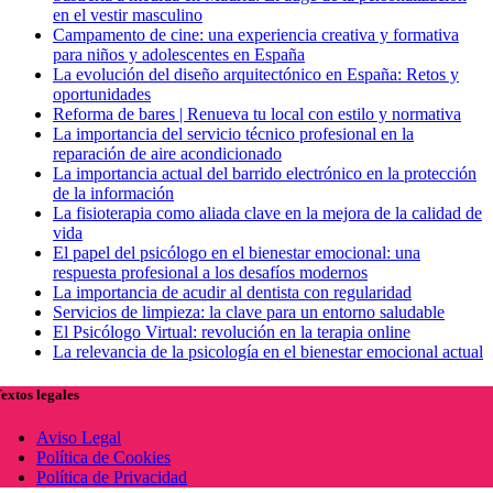
en el vestir masculino
Campamento de cine: una experiencia creativa y formativa
para niños y adolescentes en España
La evolución del diseño arquitectónico en España: Retos y
oportunidades
Reforma de bares | Renueva tu local con estilo y normativa
La importancia del servicio técnico profesional en la
reparación de aire acondicionado
La importancia actual del barrido electrónico en la protección
de la información
La fisioterapia como aliada clave en la mejora de la calidad de
vida
El papel del psicólogo en el bienestar emocional: una
respuesta profesional a los desafíos modernos
La importancia de acudir al dentista con regularidad
Servicios de limpieza: la clave para un entorno saludable
El Psicólogo Virtual: revolución en la terapia online
La relevancia de la psicología en el bienestar emocional actual
extos legales
Aviso Legal
Política de Cookies
Política de Privacidad