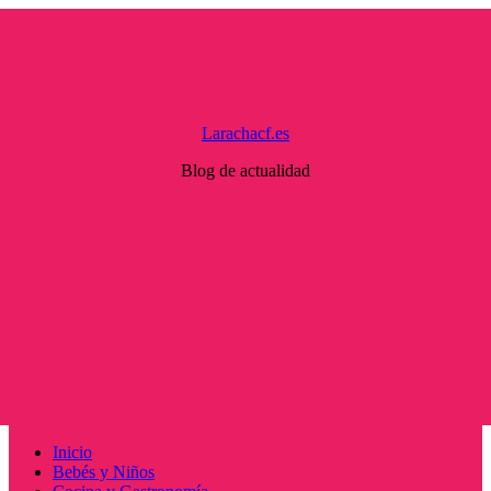
Saltar
al
contenido
Larachacf.es
Blog de actualidad
Menú
Inicio
principal
Bebés y Niños