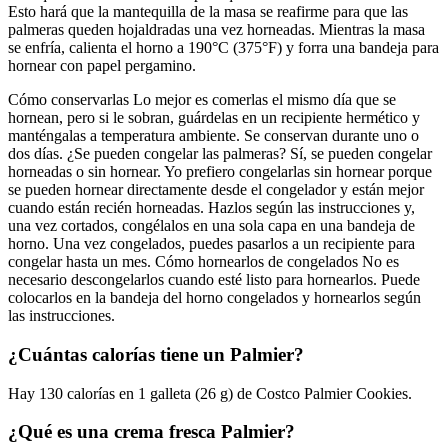
Esto hará que la mantequilla de la masa se reafirme para que las
palmeras queden hojaldradas una vez horneadas. Mientras la masa
se enfría, calienta el horno a 190°C (375°F) y forra una bandeja para
hornear con papel pergamino.
Cómo conservarlas Lo mejor es comerlas el mismo día que se
hornean, pero si le sobran, guárdelas en un recipiente hermético y
manténgalas a temperatura ambiente. Se conservan durante uno o
dos días. ¿Se pueden congelar las palmeras? Sí, se pueden congelar
horneadas o sin hornear. Yo prefiero congelarlas sin hornear porque
se pueden hornear directamente desde el congelador y están mejor
cuando están recién horneadas. Hazlos según las instrucciones y,
una vez cortados, congélalos en una sola capa en una bandeja de
horno. Una vez congelados, puedes pasarlos a un recipiente para
congelar hasta un mes. Cómo hornearlos de congelados No es
necesario descongelarlos cuando esté listo para hornearlos. Puede
colocarlos en la bandeja del horno congelados y hornearlos según
las instrucciones.
¿Cuántas calorías tiene un Palmier?
Hay 130 calorías en 1 galleta (26 g) de Costco Palmier Cookies.
¿Qué es una crema fresca Palmier?