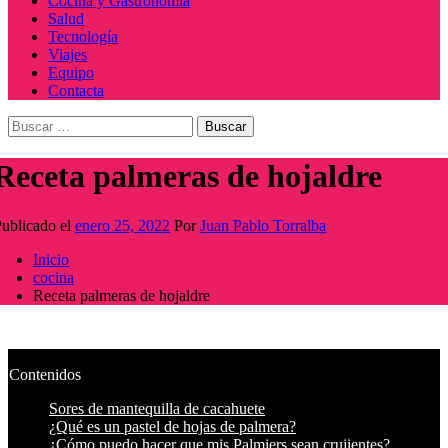
Cocina y Gastronomía
Salud
Tecnología
Viajes
Equipo
Contacta
Buscar:
Receta palmeras de hojaldre
ublicado el
enero 25, 2022
Por
Juan Pablo Torralba
Inicio
cocina
Receta palmeras de hojaldre
Contenidos
Sores de mantequilla de cacahuete
¿Qué es un pastel de hojas de palmera?
¿Cómo puedo hacer que mis Palmiers sean crujientes?