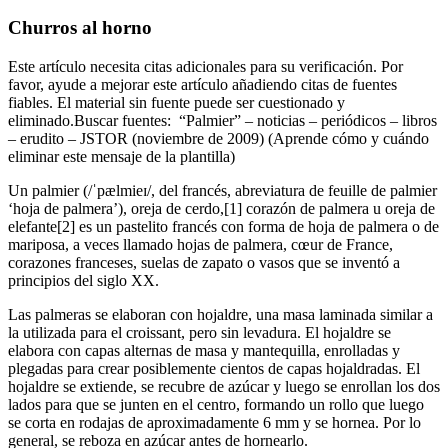
Churros al horno
Este artículo necesita citas adicionales para su verificación. Por
favor, ayude a mejorar este artículo añadiendo citas de fuentes
fiables. El material sin fuente puede ser cuestionado y
eliminado.Buscar fuentes: “Palmier” – noticias – periódicos – libros
– erudito – JSTOR (noviembre de 2009) (Aprende cómo y cuándo
eliminar este mensaje de la plantilla)
Un palmier (/ˈpælmieɪ/, del francés, abreviatura de feuille de palmier
‘hoja de palmera’), oreja de cerdo,[1] corazón de palmera u oreja de
elefante[2] es un pastelito francés con forma de hoja de palmera o de
mariposa, a veces llamado hojas de palmera, cœur de France,
corazones franceses, suelas de zapato o vasos que se inventó a
principios del siglo XX.
Las palmeras se elaboran con hojaldre, una masa laminada similar a
la utilizada para el croissant, pero sin levadura. El hojaldre se
elabora con capas alternas de masa y mantequilla, enrolladas y
plegadas para crear posiblemente cientos de capas hojaldradas. El
hojaldre se extiende, se recubre de azúcar y luego se enrollan los dos
lados para que se junten en el centro, formando un rollo que luego
se corta en rodajas de aproximadamente 6 mm y se hornea. Por lo
general, se reboza en azúcar antes de hornearlo.