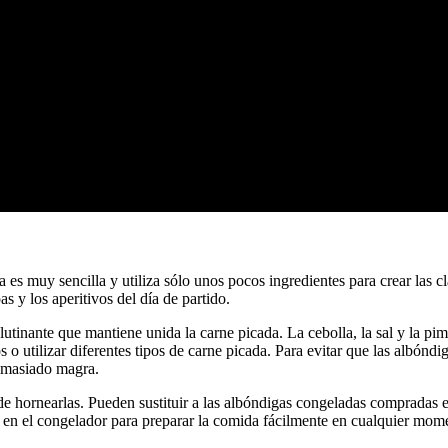
a es muy sencilla y utiliza sólo unos pocos ingredientes para crear las c
s y los aperitivos del día de partido.
tinante que mantiene unida la carne picada. La cebolla, la sal y la pim
 o utilizar diferentes tipos de carne picada. Para evitar que las albónd
demasiado magra.
 hornearlas. Pueden sustituir a las albóndigas congeladas compradas en 
o en el congelador para preparar la comida fácilmente en cualquier mom