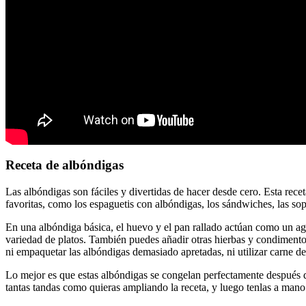
Receta de albóndigas
Las albóndigas son fáciles y divertidas de hacer desde cero. Esta recet
favoritas, como los espaguetis con albóndigas, los sándwiches, las sopa
En una albóndiga básica, el huevo y el pan rallado actúan como un aglu
variedad de platos. También puedes añadir otras hierbas y condimentos
ni empaquetar las albóndigas demasiado apretadas, ni utilizar carne 
Lo mejor es que estas albóndigas se congelan perfectamente después de
tantas tandas como quieras ampliando la receta, y luego tenlas a man