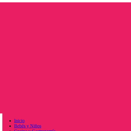
Saltar
al
contenido
Menú
Inicio
principal
Bebés y Niños