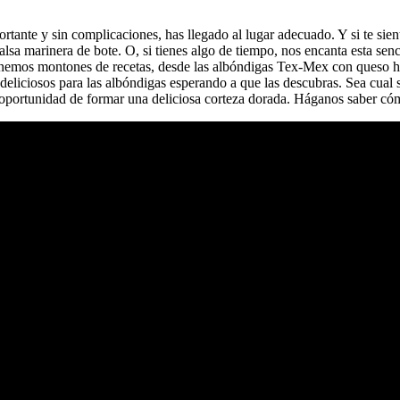
ortante y sin complicaciones, has llegado al lugar adecuado. Y si te sie
alsa marinera de bote. O, si tienes algo de tiempo, nos encanta esta se
Tenemos montones de recetas, desde las albóndigas Tex-Mex con queso ha
iciosos para las albóndigas esperando a que las descubras. Sea cual sea 
 la oportunidad de formar una deliciosa corteza dorada. Háganos saber có