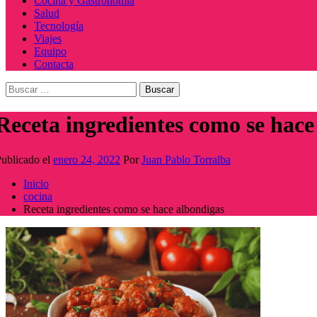
Cocina y Gastronomía
Salud
Tecnología
Viajes
Equipo
Contacta
Buscar:
Receta ingredientes como se hace
ublicado el
enero 24, 2022
Por
Juan Pablo Torralba
Inicio
cocina
Receta ingredientes como se hace albondigas