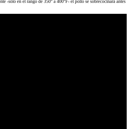
ente -sólo en el rango de 350° a 400°F- el pollo se sobrecocinará antes