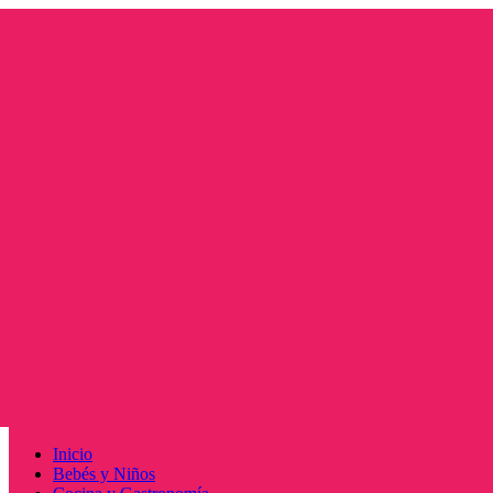
Saltar
al
contenido
Menú
Inicio
principal
Bebés y Niños