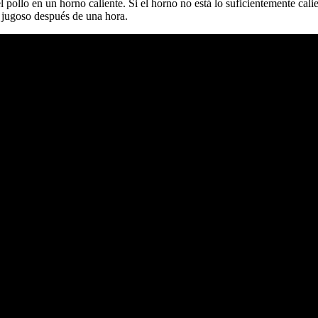
 pollo en un horno caliente. Si el horno no está lo suficientemente cali
a jugoso después de una hora.