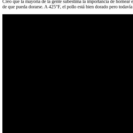
Creo que la mayoría de la gente subestima la importancia de hornear el
de que pueda dorarse. A 425°F, el pollo está bien dorado pero todaví