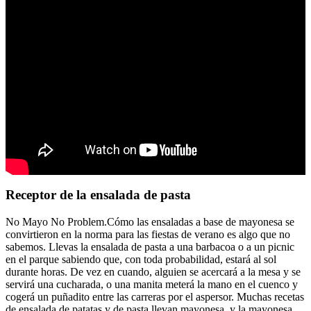
Receptor de la ensalada de pasta
No Mayo No Problem.Cómo las ensaladas a base de mayonesa se
convirtieron en la norma para las fiestas de verano es algo que no
sabemos. Llevas la ensalada de pasta a una barbacoa o a un picnic
en el parque sabiendo que, con toda probabilidad, estará al sol
durante horas. De vez en cuando, alguien se acercará a la mesa y se
servirá una cucharada, o una manita meterá la mano en el cuenco y
cogerá un puñadito entre las carreras por el aspersor. Muchas recetas
de ensalada de patatas y de pasta llevan mayonesa, y la mayonesa