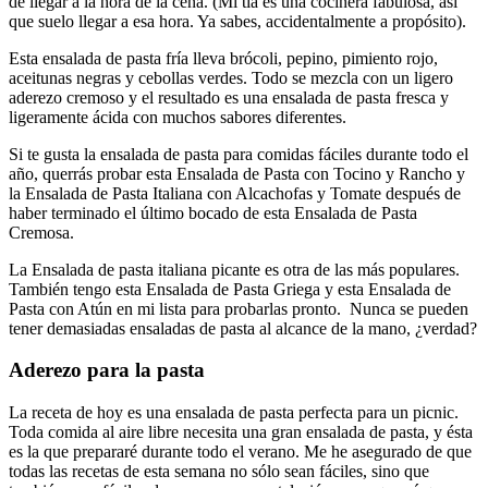
de llegar a la hora de la cena. (Mi tía es una cocinera fabulosa, así
que suelo llegar a esa hora. Ya sabes, accidentalmente a propósito).
Esta ensalada de pasta fría lleva brócoli, pepino, pimiento rojo,
aceitunas negras y cebollas verdes. Todo se mezcla con un ligero
aderezo cremoso y el resultado es una ensalada de pasta fresca y
ligeramente ácida con muchos sabores diferentes.
Si te gusta la ensalada de pasta para comidas fáciles durante todo el
año, querrás probar esta Ensalada de Pasta con Tocino y Rancho y
la Ensalada de Pasta Italiana con Alcachofas y Tomate después de
haber terminado el último bocado de esta Ensalada de Pasta
Cremosa.
La Ensalada de pasta italiana picante es otra de las más populares.
También tengo esta Ensalada de Pasta Griega y esta Ensalada de
Pasta con Atún en mi lista para probarlas pronto. Nunca se pueden
tener demasiadas ensaladas de pasta al alcance de la mano, ¿verdad?
Aderezo para la pasta
La receta de hoy es una ensalada de pasta perfecta para un picnic.
Toda comida al aire libre necesita una gran ensalada de pasta, y ésta
es la que prepararé durante todo el verano. Me he asegurado de que
todas las recetas de esta semana no sólo sean fáciles, sino que