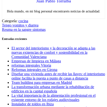
Juan Pablo Torralba
Hola mundo, en mi blog personal encontrareis noticias de actualidad.
Categoría:
cocina
Navegación
Entrada
Tengo vomitos y diarrea
anterior:
Entrada
Reuma en la sangre sintomas
de
siguiente:
entradas
Entradas recientes
El sector del interiorismo y la decoración se adapta a las
nuevas exigencias de confort y sostenibilidad en la
Comunidad Valenciana
Empresas de limpieza en Málaga
reformas integrales Vitoria
Reformas integrales en Girona
Diseñar una vivienda antes de recibir las llaves: el interiorismo
online facilita la puesta a punto de casas a distancia
Team building para empresas en Madrid
La transformación urbana mediante la rehabilitación de
edificios en la capital española
La vital importancia de la alimentación profesional en el
exigente entorno de los rodajes audiovisuales
Instalador de toldos en Ibiza