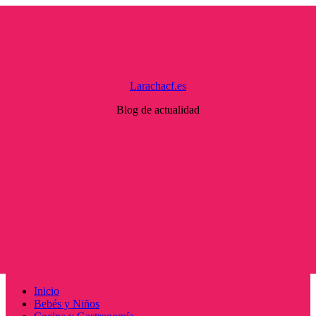
Saltar
al
contenido
Larachacf.es
Blog de actualidad
Menú
Inicio
principal
Bebés y Niños