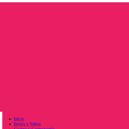
Saltar
al
contenido
Menú
Inicio
principal
Bebés y Niños