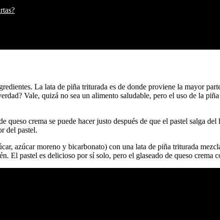
rtas?
gredientes. La lata de piña triturada es de donde proviene la mayor parte
verdad? Vale, quizá no sea un alimento saludable, pero el uso de la piña 
de queso crema se puede hacer justo después de que el pastel salga del h
 del pastel.
úcar, azúcar moreno y bicarbonato) con una lata de piña triturada mezcla
 El pastel es delicioso por sí solo, pero el glaseado de queso crema co