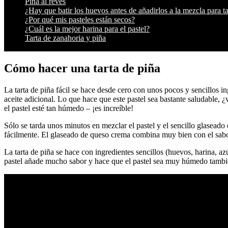
Piña al revés
¿Hay que batir los huevos antes de añadirlos a la mezcla para ta
¿Por qué mis pasteles están secos?
¿Cuál es la mejor harina para el pastel?
Tarta de zanahoria y piña
Cómo hacer una tarta de piña
La tarta de piña fácil se hace desde cero con unos pocos y sencillos in
aceite adicional. Lo que hace que este pastel sea bastante saludable, ¿
el pastel esté tan húmedo – ¡es increíble!
Sólo se tarda unos minutos en mezclar el pastel y el sencillo glaseado 
fácilmente. El glaseado de queso crema combina muy bien con el sabor
La tarta de piña se hace con ingredientes sencillos (huevos, harina, az
pastel añade mucho sabor y hace que el pastel sea muy húmedo también.