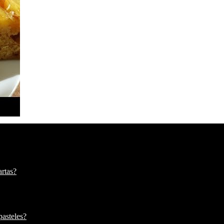
artas?
pasteles?