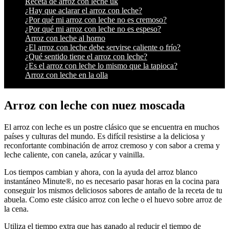
Receta de arroz con leche uk
¿Hay que aclarar el arroz con leche?
¿Por qué mi arroz con leche no es cremoso?
¿Por qué mi arroz con leche no es espeso?
Arroz con leche al horno
¿El arroz con leche debe servirse caliente o frío?
¿Qué sentido tiene el arroz con leche?
¿Es el arroz con leche lo mismo que la tapioca?
Arroz con leche en la olla
Arroz con leche con nuez moscada
El arroz con leche es un postre clásico que se encuentra en muchos
países y culturas del mundo. Es difícil resistirse a la deliciosa y
reconfortante combinación de arroz cremoso y con sabor a crema y
leche caliente, con canela, azúcar y vainilla.
Los tiempos cambian y ahora, con la ayuda del arroz blanco
instantáneo Minute®, no es necesario pasar horas en la cocina para
conseguir los mismos deliciosos sabores de antaño de la receta de tu
abuela. Como este clásico arroz con leche o el huevo sobre arroz de
la cena.
Utiliza el tiempo extra que has ganado al reducir el tiempo de