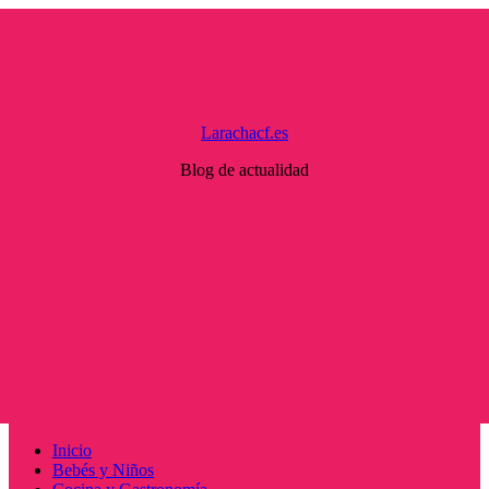
Saltar
al
contenido
Larachacf.es
Blog de actualidad
Menú
Inicio
principal
Bebés y Niños