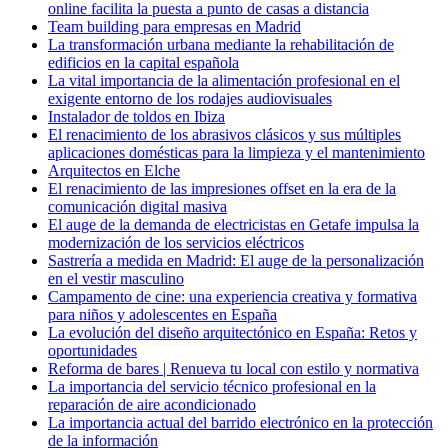
online facilita la puesta a punto de casas a distancia
Team building para empresas en Madrid
La transformación urbana mediante la rehabilitación de
edificios en la capital española
La vital importancia de la alimentación profesional en el
exigente entorno de los rodajes audiovisuales
Instalador de toldos en Ibiza
El renacimiento de los abrasivos clásicos y sus múltiples
aplicaciones domésticas para la limpieza y el mantenimiento
Arquitectos en Elche
El renacimiento de las impresiones offset en la era de la
comunicación digital masiva
El auge de la demanda de electricistas en Getafe impulsa la
modernización de los servicios eléctricos
Sastrería a medida en Madrid: El auge de la personalización
en el vestir masculino
Campamento de cine: una experiencia creativa y formativa
para niños y adolescentes en España
La evolución del diseño arquitectónico en España: Retos y
oportunidades
Reforma de bares | Renueva tu local con estilo y normativa
La importancia del servicio técnico profesional en la
reparación de aire acondicionado
La importancia actual del barrido electrónico en la protección
de la información