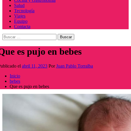
Cocina y Gastronomía
Salud
Tecnología
Viajes
Equipo
Contacta
Buscar:
Que es pujo en bebes
ublicado el
abril 11, 2023
Por
Juan Pablo Torralba
Inicio
bebes
Que es pujo en bebes