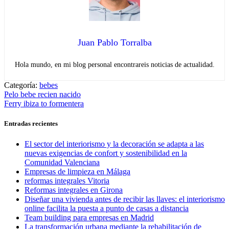
Juan Pablo Torralba
Hola mundo, en mi blog personal encontrareis noticias de actualidad.
Categoría:
bebes
Navegación
Entrada
Pelo bebe recien nacido
anterior:
Entrada
Ferry ibiza to formentera
de
siguiente:
entradas
Entradas recientes
El sector del interiorismo y la decoración se adapta a las
nuevas exigencias de confort y sostenibilidad en la
Comunidad Valenciana
Empresas de limpieza en Málaga
reformas integrales Vitoria
Reformas integrales en Girona
Diseñar una vivienda antes de recibir las llaves: el interiorismo
online facilita la puesta a punto de casas a distancia
Team building para empresas en Madrid
La transformación urbana mediante la rehabilitación de