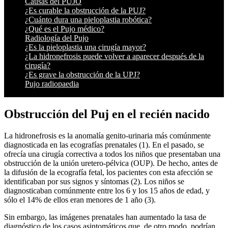
Causas del PUJO
¿Es curable la obstrucción de la PUJ?
¿Cuánto dura una pieloplastia robótica?
¿Qué es el Pujo médico?
Radiología del Pujo
¿Es la pieloplastia una cirugía mayor?
¿La hidronefrosis puede volver a aparecer después de la
cirugía?
¿Es grave la obstrucción de la UPJ?
Pujo radiopaedia
Obstrucción del Puj en el recién nacido
La hidronefrosis es la anomalía genito-urinaria más comúnmente
diagnosticada en las ecografías prenatales (1). En el pasado, se
ofrecía una cirugía correctiva a todos los niños que presentaban una
obstrucción de la unión uretero-pélvica (OUP). De hecho, antes de
la difusión de la ecografía fetal, los pacientes con esta afección se
identificaban por sus signos y síntomas (2). Los niños se
diagnosticaban comúnmente entre los 6 y los 15 años de edad, y
sólo el 14% de ellos eran menores de 1 año (3).
Sin embargo, las imágenes prenatales han aumentado la tasa de
diagnóstico de los casos asintomáticos que, de otro modo, podrían