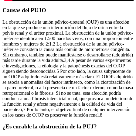
Causas del PUJO
La obstrucción de la unión pélvico-ureteral (OUP) es una afección
en la que se produce una interrupción del flujo de orina entre la
pelvis renal y el uréter proximal. La obstrucción de la unión pélvico-
uréter se identifica en 1:500 nacidos vivos, con una proporción entre
hombres y mujeres de 2:1.2 La obstrucción de la unión pélvico-
uréter se considera la causa más común de hidronefrosis congénita.
Sin embargo, también puede manifestarse o desarrollarse (adquirida)
más tarde durante la vida adulta.3,4 A pesar de varios experimentos
e investigaciones, la etiología y la patogénesis exactas del OJOP
siguen siendo desconocidas.5 Por otro lado, la causa subyacente de
un OJOP adquirido está relativamente más clara. El OJOP adquirido
se asocia a anomalías del factor intrínseco, como la cicatrización de
la pared ureteral, o a la presencia de un factor externo, como la masa
retroperitoneal o la fibrosis. Si no se trata, esta afección podría
conducir a una fibrosis intersticial renal, que provoca un deterioro de
la función renal y afecta negativamente a la calidad de vida del
paciente.6,7 Por lo tanto, el objetivo final de cualquier intervención
en los casos de OJOP es preservar la función renal.8
¿Es curable la obstrucción de la PUJ?