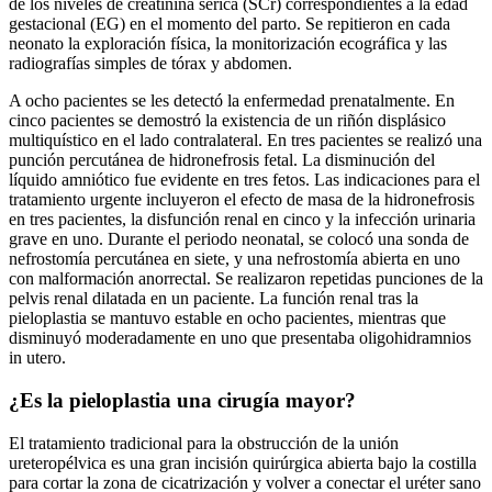
de los niveles de creatinina sérica (SCr) correspondientes a la edad
gestacional (EG) en el momento del parto. Se repitieron en cada
neonato la exploración física, la monitorización ecográfica y las
radiografías simples de tórax y abdomen.
A ocho pacientes se les detectó la enfermedad prenatalmente. En
cinco pacientes se demostró la existencia de un riñón displásico
multiquístico en el lado contralateral. En tres pacientes se realizó una
punción percutánea de hidronefrosis fetal. La disminución del
líquido amniótico fue evidente en tres fetos. Las indicaciones para el
tratamiento urgente incluyeron el efecto de masa de la hidronefrosis
en tres pacientes, la disfunción renal en cinco y la infección urinaria
grave en uno. Durante el periodo neonatal, se colocó una sonda de
nefrostomía percutánea en siete, y una nefrostomía abierta en uno
con malformación anorrectal. Se realizaron repetidas punciones de la
pelvis renal dilatada en un paciente. La función renal tras la
pieloplastia se mantuvo estable en ocho pacientes, mientras que
disminuyó moderadamente en uno que presentaba oligohidramnios
in utero.
¿Es la pieloplastia una cirugía mayor?
El tratamiento tradicional para la obstrucción de la unión
ureteropélvica es una gran incisión quirúrgica abierta bajo la costilla
para cortar la zona de cicatrización y volver a conectar el uréter sano