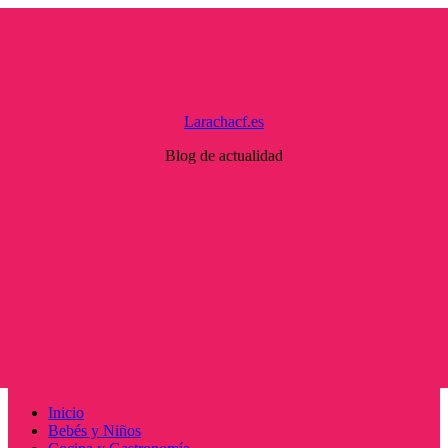
Saltar
al
contenido
Larachacf.es
Blog de actualidad
Menú
Inicio
principal
Bebés y Niños