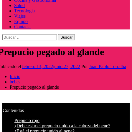
Cocina y Gastronomía
Salud
Tecnología
Viajes
Equipo
Contacta
Buscar:
Prepucio pegado al glande
ublicado el
febrero 13, 2022
junio 27, 2022
Por
Juan Pablo Torralba
Inicio
bebes
Prepucio pegado al glande
Contenidos
Prepucio rojo
¿Debe estar el prepucio unido a la cabeza del pene?
¿Está el prepucio unido al pene?