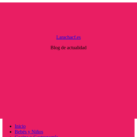
Saltar
al
contenido
Larachacf.es
Blog de actualidad
Menú
Inicio
principal
Bebés y Niños