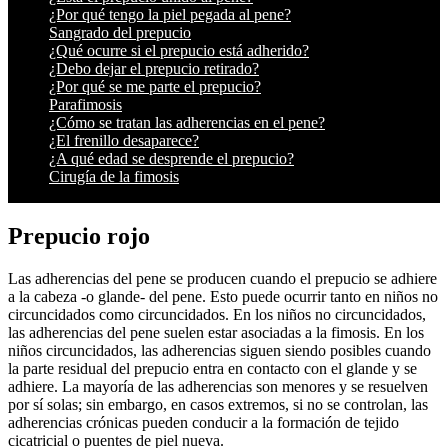
¿Por qué tengo la piel pegada al pene?
Sangrado del prepucio
¿Qué ocurre si el prepucio está adherido?
¿Debo dejar el prepucio retirado?
¿Por qué se me parte el prepucio?
Parafimosis
¿Cómo se tratan las adherencias en el pene?
¿El frenillo desaparece?
¿A qué edad se desprende el prepucio?
Cirugía de la fimosis
Prepucio rojo
Las adherencias del pene se producen cuando el prepucio se adhiere
a la cabeza -o glande- del pene. Esto puede ocurrir tanto en niños no
circuncidados como circuncidados. En los niños no circuncidados,
las adherencias del pene suelen estar asociadas a la fimosis. En los
niños circuncidados, las adherencias siguen siendo posibles cuando
la parte residual del prepucio entra en contacto con el glande y se
adhiere. La mayoría de las adherencias son menores y se resuelven
por sí solas; sin embargo, en casos extremos, si no se controlan, las
adherencias crónicas pueden conducir a la formación de tejido
cicatricial o puentes de piel nueva.