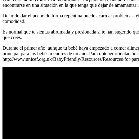
encontrarse en una situación en la que tenga que dejar de amamantar i
Dejar de dar el pecho de forma repentina puede acarrear problemas; el
comodidad.
Es normal que te sientas abrumada y presionada si te han sugerido que
que crees.
Durante el primer año, aunque tu bebé haya empezado a comer alimento
principal para los bebés menores de un año. Para obtener orientación s
http://www.unicef.org.uk/BabyFriendly/Resources/Resources-for-paren