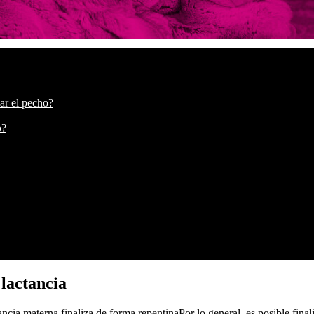
ar el pecho?
o?
lactancia
ncia materna finaliza de forma repentinaPor lo general, es posible fina