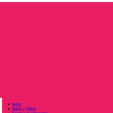
Saltar
al
contenido
Menú
Inicio
principal
Bebés y Niños