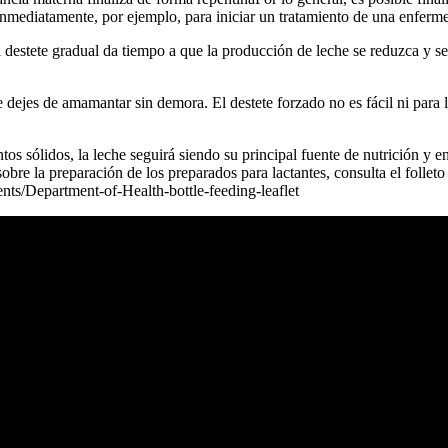
nmediatamente, por ejemplo, para iniciar un tratamiento de una enferme
 destete gradual da tiempo a que la producción de leche se reduzca y se
 dejes de amamantar sin demora. El destete forzado no es fácil ni para 
s sólidos, la leche seguirá siendo su principal fuente de nutrición y
obre la preparación de los preparados para lactantes, consulta el follet
ts/Department-of-Health-bottle-feeding-leaflet