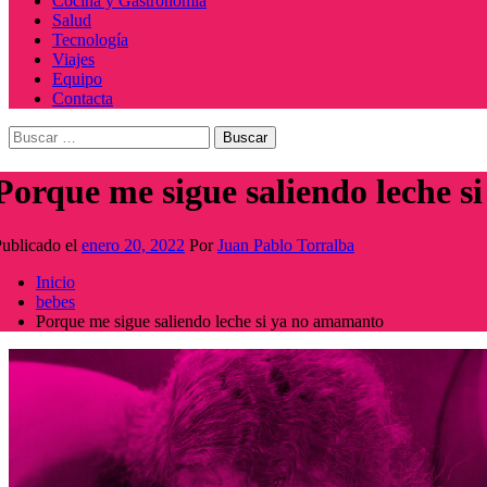
Cocina y Gastronomía
Salud
Tecnología
Viajes
Equipo
Contacta
Buscar:
Porque me sigue saliendo leche 
ublicado el
enero 20, 2022
Por
Juan Pablo Torralba
Inicio
bebes
Porque me sigue saliendo leche si ya no amamanto