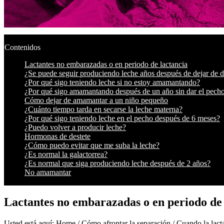
Contenidos
Lactantes no embarazadas o en periodo de lactancia
¿Se puede seguir produciendo leche años después de dejar de d
¿Por qué sigo teniendo leche si no estoy amamantando?
¿Por qué sigo amamantando después de un año sin dar el pech
Cómo dejar de amamantar a un niño pequeño
¿Cuánto tiempo tarda en secarse la leche materna?
¿Por qué sigo teniendo leche en el pecho después de 6 meses?
¿Puedo volver a producir leche?
Hormonas de destete
¿Cómo puedo evitar que me suba la leche?
¿Es normal la galactorrea?
¿Es normal que siga produciendo leche después de 2 años?
No amamantar
Lactantes no embarazadas o en periodo de 
Usted está aquí: Home / Cómo afrontar la separación / Cuando la lacta