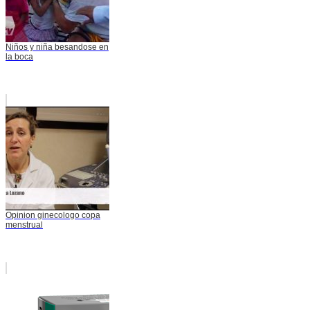
Niños y niña besandose en
la boca
Opinion ginecologo copa
menstrual