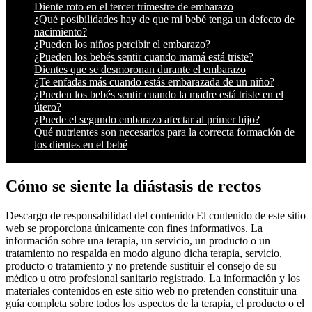
Diente roto en el tercer trimestre de embarazo
¿Qué posibilidades hay de que mi bebé tenga un defecto de
nacimiento?
¿Pueden los niños percibir el embarazo?
¿Pueden los bebés sentir cuando mamá está triste?
Dientes que se desmoronan durante el embarazo
¿Te enfadas más cuando estás embarazada de un niño?
¿Pueden los bebés sentir cuando la madre está triste en el
útero?
¿Puede el segundo embarazo afectar al primer hijo?
Qué nutrientes son necesarios para la correcta formación de
los dientes en el bebé
Cómo se siente la diástasis de rectos
Descargo de responsabilidad del contenido El contenido de este sitio
web se proporciona únicamente con fines informativos. La
información sobre una terapia, un servicio, un producto o un
tratamiento no respalda en modo alguno dicha terapia, servicio,
producto o tratamiento y no pretende sustituir el consejo de su
médico u otro profesional sanitario registrado. La información y los
materiales contenidos en este sitio web no pretenden constituir una
guía completa sobre todos los aspectos de la terapia, el producto o el