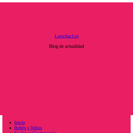
Saltar
al
contenido
Larachacf.es
Blog de actualidad
Menú
Inicio
principal
Bebés y Niños