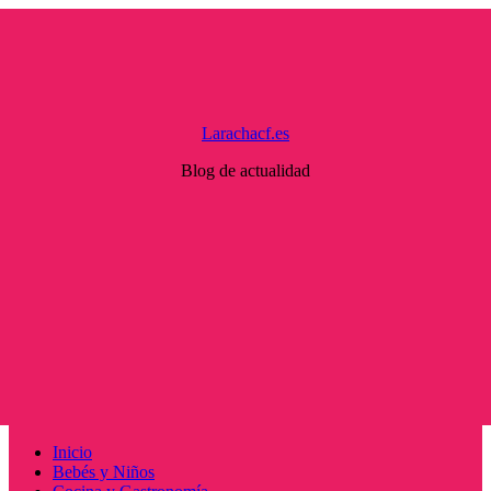
Saltar
al
contenido
Larachacf.es
Blog de actualidad
Menú
Inicio
principal
Bebés y Niños