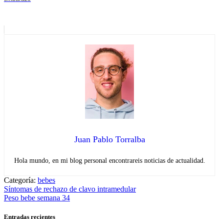
Juan Pablo Torralba
Hola mundo, en mi blog personal encontrareis noticias de actualidad.
Categoría:
bebes
Navegación
Entrada
Síntomas de rechazo de clavo intramedular
anterior:
Entrada
Peso bebe semana 34
de
siguiente:
entradas
Entradas recientes