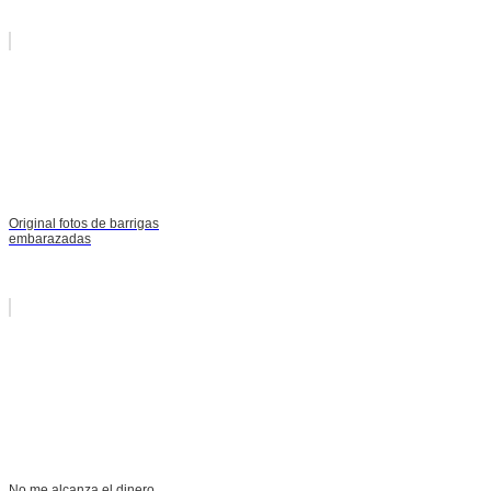
Original fotos de barrigas
embarazadas
No me alcanza el dinero