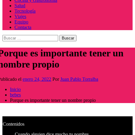
Cocina y Gastronomía
Salud
Tecnología
Viajes
Equipo
Contacta
Buscar:
Porque es importante tener un
nombre propio
ublicado el
enero 24, 2022
Por
Juan Pablo Torralba
Inicio
bebes
Porque es importante tener un nombre propio
Contenidos
Cuando alguien dice mucho tu nombre