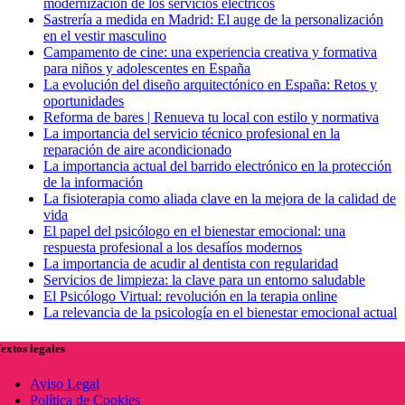
modernización de los servicios eléctricos
Sastrería a medida en Madrid: El auge de la personalización
en el vestir masculino
Campamento de cine: una experiencia creativa y formativa
para niños y adolescentes en España
La evolución del diseño arquitectónico en España: Retos y
oportunidades
Reforma de bares | Renueva tu local con estilo y normativa
La importancia del servicio técnico profesional en la
reparación de aire acondicionado
La importancia actual del barrido electrónico en la protección
de la información
La fisioterapia como aliada clave en la mejora de la calidad de
vida
El papel del psicólogo en el bienestar emocional: una
respuesta profesional a los desafíos modernos
La importancia de acudir al dentista con regularidad
Servicios de limpieza: la clave para un entorno saludable
El Psicólogo Virtual: revolución en la terapia online
La relevancia de la psicología en el bienestar emocional actual
extos legales
Aviso Legal
Política de Cookies