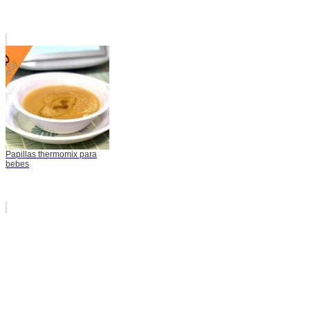
Papillas thermomix para
bebes