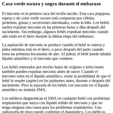
Caca verde oscura y negra durante el embarazo
El meconio es la primera caca del recién nacido. Esta caca pegajosa,
espesa y de color verde oscuro está compuesta por células,
proteínas, grasas y secreciones intestinales, como la bilis. Los bebés
suelen expulsar meconio en las primeras horas y días después del
nacimiento. Sin embargo, algunos bebés expulsan meconio cuando
aún están en el útero durante la última etapa del embarazo.
La aspiración de meconio se produce cuando el bebé se estresa y
jadea mientras está en el útero, o poco después del parto cuando
toma las primeras bocanadas de aire. Al jadear, el bebé puede inhalar
líquido amniótico y el meconio que contiene.
Los bebés estresados por niveles bajos de oxígeno o infecciones
también pueden expulsar meconio antes de nacer. Cuando el
meconio entra en el líquido amniótico, existe la posibilidad de que el
bebé lo respire (aspire) en los pulmones antes, durante o después del
nacimiento. Pero la mayoría de los bebés con meconio en el líquido
amniótico no tendrán SMA.
Los médicos diagnostican el SMA en cualquier bebé con problemas
respiratorios que nazca con líquido teñido de meconio y que no
tenga ninguna otra causa para los problemas respiratorios. Una
radiografía de tórax puede confirmar el diagnóstico. Los médicos