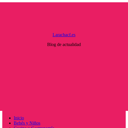
Saltar
al
contenido
Larachacf.es
Blog de actualidad
Menú
Inicio
principal
Bebés y Niños