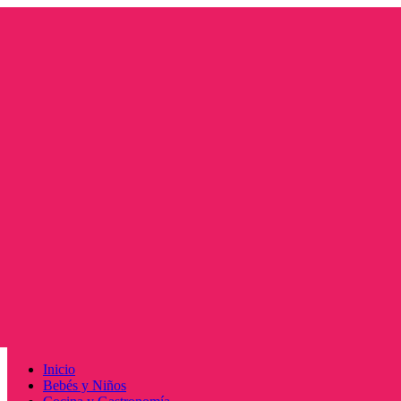
Saltar
al
contenido
Menú
Inicio
principal
Bebés y Niños