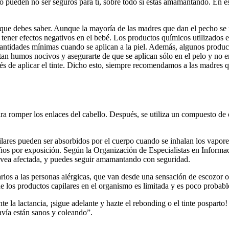
 pueden no ser seguros para ti, sobre todo si estás amamantando. En este
es lo que debes saber. Aunque la mayoría de las madres que dan el pecho 
tener efectos negativos en el bebé. Los productos químicos utilizados 
antidades mínimas cuando se aplican a la piel. Además, algunos product
itan humos nocivos y asegurarte de que se aplican sólo en el pelo y no e
és de aplicar el tinte. Dicho esto, siempre recomendamos a las madres 
ara romper los enlaces del cabello. Después, se utiliza un compuesto de
res pueden ser absorbidos por el cuerpo cuando se inhalan los vapores 
años por exposición. Según la Organización de Especialistas en Inform
e vea afectada, y puedes seguir amamantando con seguridad.
ios a las personas alérgicas, que van desde una sensación de escozor o
e los productos capilares en el organismo es limitada y es poco probab
e la lactancia, ¡sigue adelante y hazte el rebonding o el tinte posparto
avía están sanos y coleando”.