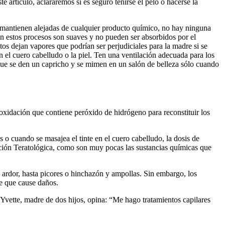
 artículo, aclararemos si es seguro teñirse el pelo o hacerse la
se mantienen alejadas de cualquier producto químico, no hay ninguna
en estos procesos son suaves y no pueden ser absorbidos por el
os dejan vapores que podrían ser perjudiciales para la madre si se
n el cuero cabelludo o la piel. Ten una ventilación adecuada para los
que se den un capricho y se mimen en un salón de belleza sólo cuando
 oxidación que contiene peróxido de hidrógeno para reconstituir los
o cuando se masajea el tinte en el cuero cabelludo, la dosis de
ación Teratológica, como son muy pocas las sustancias químicas que
 ardor, hasta picores o hinchazón y ampollas. Sin embargo, los
le que cause daños.
! Yvette, madre de dos hijos, opina: “Me hago tratamientos capilares