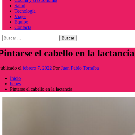
Cocina y Gastronomía
Salud
Tecnología
Viajes
Equipo
Contacta
Buscar:
Pintarse el cabello en la lactancia
ublicado el
febrero 7, 2022
Por
Juan Pablo Torralba
Inicio
bebes
Pintarse el cabello en la lactancia