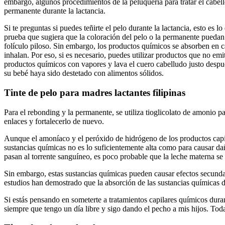
embargo, algunos procedimientos de la peluquería para tratar el cabello
permanente durante la lactancia.
Si te preguntas si puedes teñirte el pelo durante la lactancia, esto 
prueba que sugiera que la coloración del pelo o la permanente puedan 
folículo piloso. Sin embargo, los productos químicos se absorben en c
inhalan. Por eso, si es necesario, puedes utilizar productos que no em
productos químicos con vapores y lava el cuero cabelludo justo despu
su bebé haya sido destetado con alimentos sólidos.
Tinte de pelo para madres lactantes filipinas
Para el rebonding y la permanente, se utiliza tioglicolato de amonio p
enlaces y fortalecerlo de nuevo.
Aunque el amoníaco y el peróxido de hidrógeno de los productos capila
sustancias químicas no es lo suficientemente alta como para causar d
pasan al torrente sanguíneo, es poco probable que la leche materna s
Sin embargo, estas sustancias químicas pueden causar efectos secundar
estudios han demostrado que la absorción de las sustancias químicas d
Si estás pensando en someterte a tratamientos capilares químicos durant
siempre que tengo un día libre y sigo dando el pecho a mis hijos. Tod