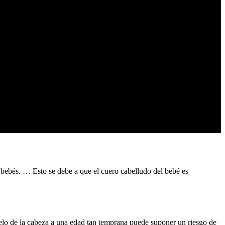
a bebés. … Esto se debe a que el cuero cabelludo del bebé es
 pelo de la cabeza a una edad tan temprana puede suponer un riesgo de