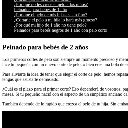
¿Por qué no les crece el pelo a los niños?
Peinados para bebés de 1 año
¿Por qué el pelo de mis hijas es tan fino?
¿Cortarle el pelo a mi hija lo hará más grueso?
¿Por qué mi hijo de 1 año no tiene pelo?
Peinados para bebés negros de 1 año con pelo corto
Peinado para bebés de 2 años
Los primeros cortes de pelo son siempre un momento precioso y memo
luce tu pequeña con un nuevo corte de pelo, o bien eres una bola de es
Para aliviarte la idea de tener que elegir el corte de pelo, hemos rep
tengas que asustarte demasiado.
¿Cuál es el plazo para el primer corte? Eso dependerá de vosotros, pa
meses. Si tu pequeño nació con el aspecto de un simpático anciano ca
También depende de lo rápido que crezca el pelo de tu hija. Sin embar