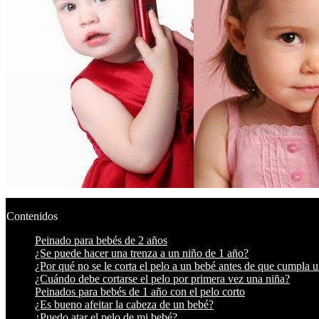
Contenidos
Peinado para bebés de 2 años
¿Se puede hacer una trenza a un niño de 1 año?
¿Por qué no se le corta el pelo a un bebé antes de que cumpla 
¿Cuándo debe cortarse el pelo por primera vez una niña?
Peinados para bebés de 1 año con el pelo corto
¿Es bueno afeitar la cabeza de un bebé?
¿Puedo atar el pelo de mi bebé?