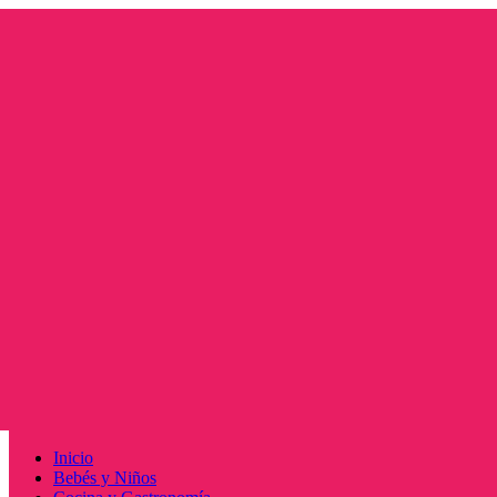
Saltar
al
contenido
Menú
Inicio
principal
Bebés y Niños