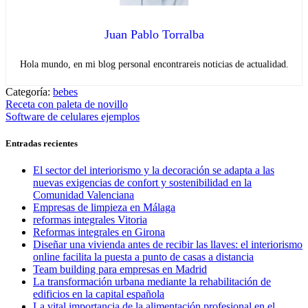
Juan Pablo Torralba
Hola mundo, en mi blog personal encontrareis noticias de actualidad.
Categoría:
bebes
Navegación
Entrada
Receta con paleta de novillo
anterior:
Entrada
Software de celulares ejemplos
de
siguiente:
entradas
Entradas recientes
El sector del interiorismo y la decoración se adapta a las
nuevas exigencias de confort y sostenibilidad en la
Comunidad Valenciana
Empresas de limpieza en Málaga
reformas integrales Vitoria
Reformas integrales en Girona
Diseñar una vivienda antes de recibir las llaves: el interiorismo
online facilita la puesta a punto de casas a distancia
Team building para empresas en Madrid
La transformación urbana mediante la rehabilitación de
edificios en la capital española
La vital importancia de la alimentación profesional en el