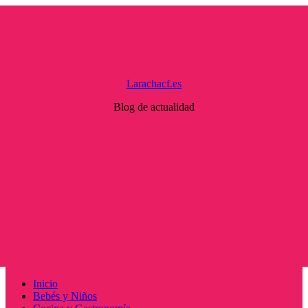
Saltar
al
contenido
Larachacf.es
Blog de actualidad
Menú
Inicio
principal
Bebés y Niños