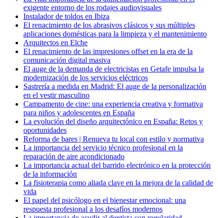
exigente entorno de los rodajes audiovisuales
Instalador de toldos en Ibiza
El renacimiento de los abrasivos clásicos y sus múltiples
aplicaciones domésticas para la limpieza y el mantenimiento
Arquitectos en Elche
El renacimiento de las impresiones offset en la era de la
comunicación digital masiva
El auge de la demanda de electricistas en Getafe impulsa la
modernización de los servicios eléctricos
Sastrería a medida en Madrid: El auge de la personalización
en el vestir masculino
Campamento de cine: una experiencia creativa y formativa
para niños y adolescentes en España
La evolución del diseño arquitectónico en España: Retos y
oportunidades
Reforma de bares | Renueva tu local con estilo y normativa
La importancia del servicio técnico profesional en la
reparación de aire acondicionado
La importancia actual del barrido electrónico en la protección
de la información
La fisioterapia como aliada clave en la mejora de la calidad de
vida
El papel del psicólogo en el bienestar emocional: una
respuesta profesional a los desafíos modernos
La importancia de acudir al dentista con regularidad