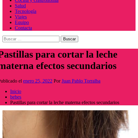
Cocina y Gastronomía
Salud
Tecnología
Viajes
Equipo
Contacta
Buscar:
Pastillas para cortar la leche
materna efectos secundarios
ublicado el
enero 25, 2022
Por
Juan Pablo Torralba
Inicio
bebes
Pastillas para cortar la leche materna efectos secundarios