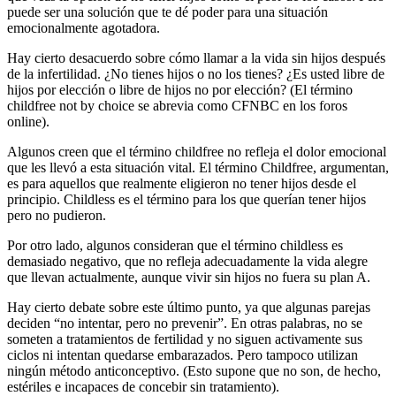
puede ser una solución que te dé poder para una situación
emocionalmente agotadora.
Hay cierto desacuerdo sobre cómo llamar a la vida sin hijos después
de la infertilidad. ¿No tienes hijos o no los tienes? ¿Es usted libre de
hijos por elección o libre de hijos no por elección? (El término
childfree not by choice se abrevia como CFNBC en los foros
online).
Algunos creen que el término childfree no refleja el dolor emocional
que les llevó a esta situación vital. El término Childfree, argumentan,
es para aquellos que realmente eligieron no tener hijos desde el
principio. Childless es el término para los que querían tener hijos
pero no pudieron.
Por otro lado, algunos consideran que el término childless es
demasiado negativo, que no refleja adecuadamente la vida alegre
que llevan actualmente, aunque vivir sin hijos no fuera su plan A.
Hay cierto debate sobre este último punto, ya que algunas parejas
deciden “no intentar, pero no prevenir”. En otras palabras, no se
someten a tratamientos de fertilidad y no siguen activamente sus
ciclos ni intentan quedarse embarazados. Pero tampoco utilizan
ningún método anticonceptivo. (Esto supone que no son, de hecho,
estériles e incapaces de concebir sin tratamiento).