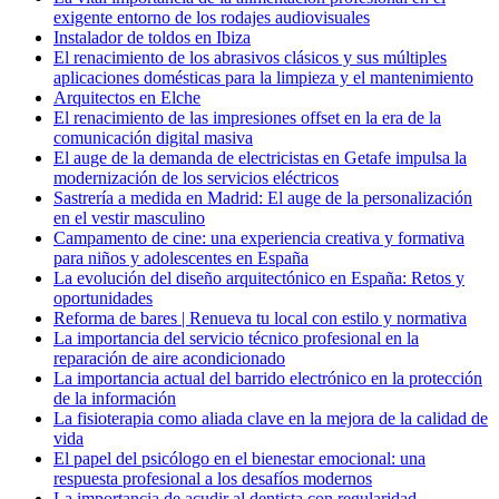
exigente entorno de los rodajes audiovisuales
Instalador de toldos en Ibiza
El renacimiento de los abrasivos clásicos y sus múltiples
aplicaciones domésticas para la limpieza y el mantenimiento
Arquitectos en Elche
El renacimiento de las impresiones offset en la era de la
comunicación digital masiva
El auge de la demanda de electricistas en Getafe impulsa la
modernización de los servicios eléctricos
Sastrería a medida en Madrid: El auge de la personalización
en el vestir masculino
Campamento de cine: una experiencia creativa y formativa
para niños y adolescentes en España
La evolución del diseño arquitectónico en España: Retos y
oportunidades
Reforma de bares | Renueva tu local con estilo y normativa
La importancia del servicio técnico profesional en la
reparación de aire acondicionado
La importancia actual del barrido electrónico en la protección
de la información
La fisioterapia como aliada clave en la mejora de la calidad de
vida
El papel del psicólogo en el bienestar emocional: una
respuesta profesional a los desafíos modernos
La importancia de acudir al dentista con regularidad