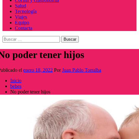
Cocina y Gastronomía
Salud
Tecnología
Viajes
Equipo
Contacta
Buscar:
No poder tener hijos
ublicado el
enero 18, 2022
Por
Juan Pablo Torralba
Inicio
bebes
No poder tener hijos