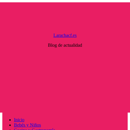
Saltar
al
contenido
Larachacf.es
Blog de actualidad
Menú
Inicio
principal
Bebés y Niños