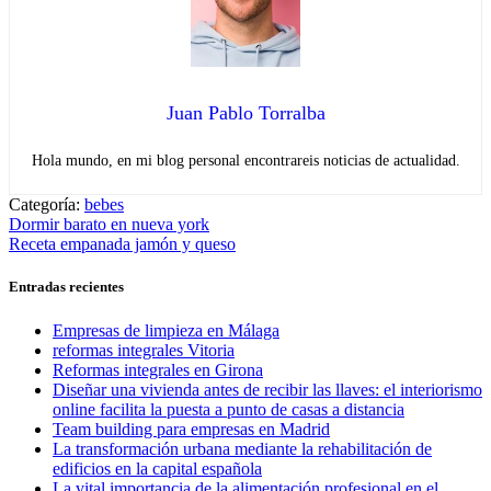
Juan Pablo Torralba
Hola mundo, en mi blog personal encontrareis noticias de actualidad.
Categoría:
bebes
Navegación
Entrada
Dormir barato en nueva york
anterior:
Entrada
Receta empanada jamón y queso
de
siguiente:
entradas
Entradas recientes
Empresas de limpieza en Málaga
reformas integrales Vitoria
Reformas integrales en Girona
Diseñar una vivienda antes de recibir las llaves: el interiorismo
online facilita la puesta a punto de casas a distancia
Team building para empresas en Madrid
La transformación urbana mediante la rehabilitación de
edificios en la capital española
La vital importancia de la alimentación profesional en el