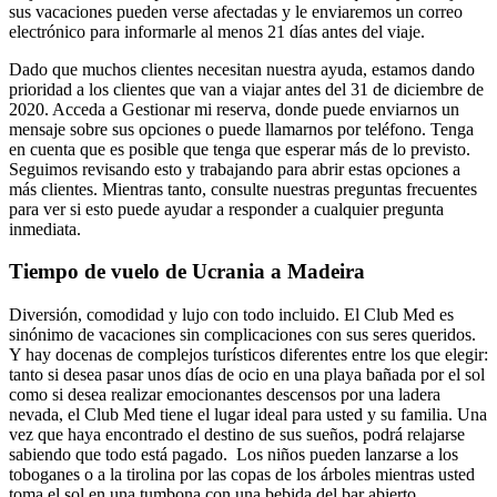
sus vacaciones pueden verse afectadas y le enviaremos un correo
electrónico para informarle al menos 21 días antes del viaje.
Dado que muchos clientes necesitan nuestra ayuda, estamos dando
prioridad a los clientes que van a viajar antes del 31 de diciembre de
2020. Acceda a Gestionar mi reserva, donde puede enviarnos un
mensaje sobre sus opciones o puede llamarnos por teléfono. Tenga
en cuenta que es posible que tenga que esperar más de lo previsto.
Seguimos revisando esto y trabajando para abrir estas opciones a
más clientes. Mientras tanto, consulte nuestras preguntas frecuentes
para ver si esto puede ayudar a responder a cualquier pregunta
inmediata.
Tiempo de vuelo de Ucrania a Madeira
Diversión, comodidad y lujo con todo incluido. El Club Med es
sinónimo de vacaciones sin complicaciones con sus seres queridos.
Y hay docenas de complejos turísticos diferentes entre los que elegir:
tanto si desea pasar unos días de ocio en una playa bañada por el sol
como si desea realizar emocionantes descensos por una ladera
nevada, el Club Med tiene el lugar ideal para usted y su familia. Una
vez que haya encontrado el destino de sus sueños, podrá relajarse
sabiendo que todo está pagado. Los niños pueden lanzarse a los
toboganes o a la tirolina por las copas de los árboles mientras usted
toma el sol en una tumbona con una bebida del bar abierto.