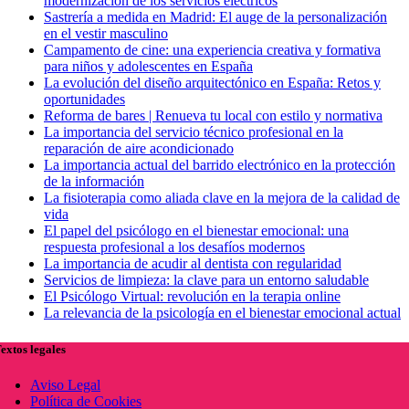
modernización de los servicios eléctricos
Sastrería a medida en Madrid: El auge de la personalización
en el vestir masculino
Campamento de cine: una experiencia creativa y formativa
para niños y adolescentes en España
La evolución del diseño arquitectónico en España: Retos y
oportunidades
Reforma de bares | Renueva tu local con estilo y normativa
La importancia del servicio técnico profesional en la
reparación de aire acondicionado
La importancia actual del barrido electrónico en la protección
de la información
La fisioterapia como aliada clave en la mejora de la calidad de
vida
El papel del psicólogo en el bienestar emocional: una
respuesta profesional a los desafíos modernos
La importancia de acudir al dentista con regularidad
Servicios de limpieza: la clave para un entorno saludable
El Psicólogo Virtual: revolución en la terapia online
La relevancia de la psicología en el bienestar emocional actual
extos legales
Aviso Legal
Política de Cookies