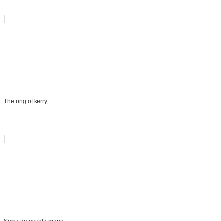
The ring of kerry
Serra da estrela mapa