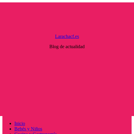
Saltar
al
contenido
Larachacf.es
Blog de actualidad
Menú
Inicio
principal
Bebés y Niños