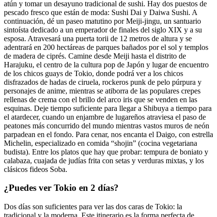
atún y tomar un desayuno tradicional de sushi. Hay dos puestos de
pescado fresco que están de moda: Sushi Dai y Daiwa Sushi. A
continuación, dé un paseo matutino por Meiji-jingu, un santuario
sintoísta dedicado a un emperador de finales del siglo XIX y a su
esposa. Atravesará una puerta torii de 12 metros de altura y se
adentrará en 200 hectáreas de parques bañados por el sol y templos
de madera de ciprés. Camine desde Meiji hasta el distrito de
Harajuku, el centro de la cultura pop de Japón y lugar de encuentro
de los chicos guays de Tokio, donde podrá ver a los chicos
disfrazados de hadas de ciruela, rockeros punk de pelo púrpura y
personajes de anime, mientras se atiborra de las populares crepes
rellenas de crema con el brillo del arco iris que se venden en las
esquinas. Deje tiempo suficiente para llegar a Shibuya a tiempo para
el atardecer, cuando un enjambre de lugareños atraviesa el paso de
peatones más concurrido del mundo mientras vastos muros de neón
parpadean en el fondo. Para cenar, nos encanta el Daigo, con estrella
Michelin, especializado en comida “shojin” (cocina vegetariana
budista). Entre los platos que hay que probar: tempura de boniato y
calabaza, cuajada de judías frita con setas y verduras mixtas, y los
clásicos fideos Soba.
¿Puedes ver Tokio en 2 días?
Dos días son suficientes para ver las dos caras de Tokio: la
tradicional y la moderna. Este itinerario es la forma perfecta de