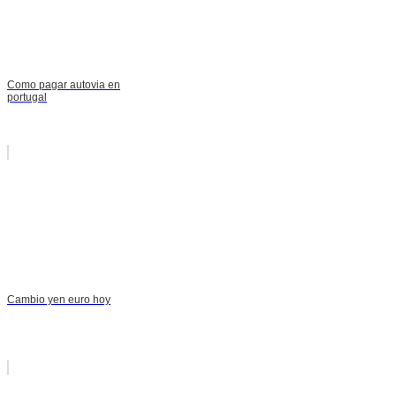
Como pagar autovia en
portugal
Cambio yen euro hoy