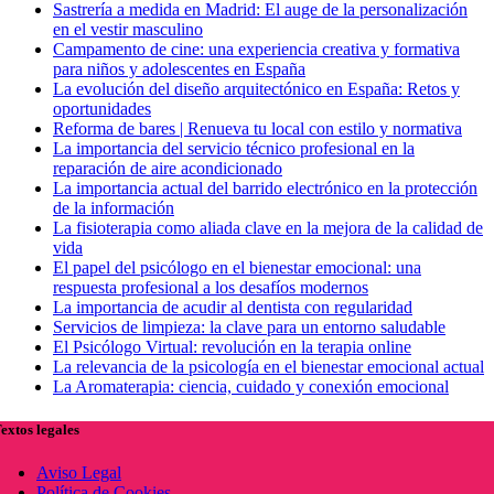
Sastrería a medida en Madrid: El auge de la personalización
en el vestir masculino
Campamento de cine: una experiencia creativa y formativa
para niños y adolescentes en España
La evolución del diseño arquitectónico en España: Retos y
oportunidades
Reforma de bares | Renueva tu local con estilo y normativa
La importancia del servicio técnico profesional en la
reparación de aire acondicionado
La importancia actual del barrido electrónico en la protección
de la información
La fisioterapia como aliada clave en la mejora de la calidad de
vida
El papel del psicólogo en el bienestar emocional: una
respuesta profesional a los desafíos modernos
La importancia de acudir al dentista con regularidad
Servicios de limpieza: la clave para un entorno saludable
El Psicólogo Virtual: revolución en la terapia online
La relevancia de la psicología en el bienestar emocional actual
La Aromaterapia: ciencia, cuidado y conexión emocional
extos legales
Aviso Legal
Política de Cookies