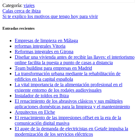
Categoría:
viajes
Navegación
Entrada
Calas cerca de ibiza
anterior:
Entrada
Si te explico los motivos que tengo hoy para vivir
de
siguiente:
entradas
Entradas recientes
Empresas de limpieza en Málaga
reformas integrales Vitoria
Reformas integrales en Girona
Diseñar una vivienda antes de recibir las llaves: el interiorismo
online facilita la puesta a punto de casas a distancia
Team building para empresas en Madrid
La transformación urbana mediante la rehabilitación de
edificios en la capital española
La vital importancia de la alimentación profesional en el
exigente entorno de los rodajes audiovisuales
Instalador de toldos en Ibiza
El renacimiento de los abrasivos clásicos y sus múltiples
aplicaciones domésticas para la limpieza y el mantenimiento
Arquitectos en Elche
El renacimiento de las impresiones offset en la era de la
comunicación digital masiva
El auge de la demanda de electricistas en Getafe impulsa la
modernización de los servicios eléctricos