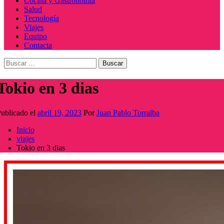
Cocina y Gastronomía
Salud
Tecnología
Viajes
Equipo
Contacta
Buscar:
Tokio en 3 dias
ublicado el
abril 19, 2023
Por
Juan Pablo Torralba
Inicio
viajes
Tokio en 3 dias