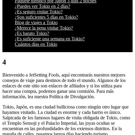
Paquete turístico por Japón 3 días 2 noches
¿Puedes ver Tokio en 2 días?
¿Es seguro visitar Tokio?
¿Son suficientes 5 días en Tokio?
Blog de viajes a Tokio
¿Merece la pena visitar Tokio?
¿Es barato Tokio?
¿Es suficiente una semana en Tokio?
Cuántos días en Tokio
4
Bienvenido a JetSetting Fools, aquí encontrarás nuestros mejores
consejos de viaje para destinos de todo el mundo. Algunos de los
enlaces de este sitio son enlaces de afiliados y si los utiliza para
hacer una compra, podemos ganar una comisión. Para más
información, lea nuestra Política de Divulgación.
Tokio, Japón, es una ciudad bulliciosa como ningún otro lugar que
hayamos visitado. La ciudad es enorme y cada barrio es único.
Salpicada de los famosos lugares de visita obligada de Tokio, como
el Templo Sensoji y el Palacio Imperial, las joyas ocultas se
encuentran en las profundidades de los extensos distritos. En la
maraña de calles, pasamos largos días haciendo turismo,