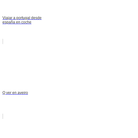
Viajar a portugal desde
españa en coche
Q ver en aveiro