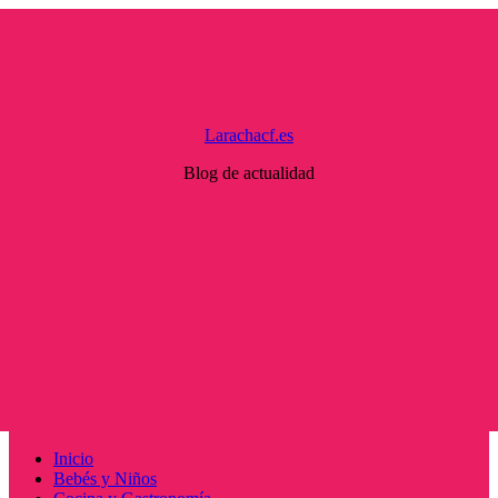
Saltar
al
contenido
Larachacf.es
Blog de actualidad
Menú
Inicio
principal
Bebés y Niños