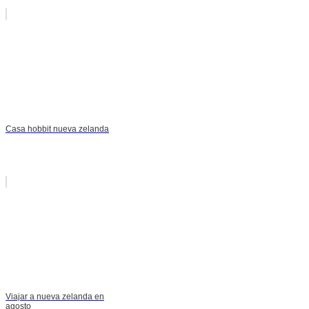
Casa hobbit nueva zelanda
Viajar a nueva zelanda en
agosto