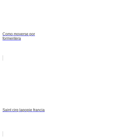
Como moverse por
formentera
Saint cirq lapopie francia