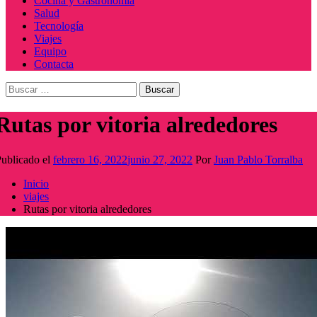
Cocina y Gastronomía
Salud
Tecnología
Viajes
Equipo
Contacta
Buscar:
Rutas por vitoria alrededores
ublicado el
febrero 16, 2022
junio 27, 2022
Por
Juan Pablo Torralba
Inicio
viajes
Rutas por vitoria alrededores