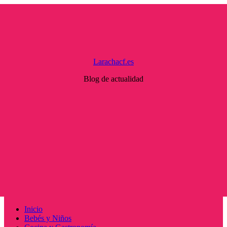
Saltar
al
contenido
Larachacf.es
Blog de actualidad
Menú
Inicio
principal
Bebés y Niños