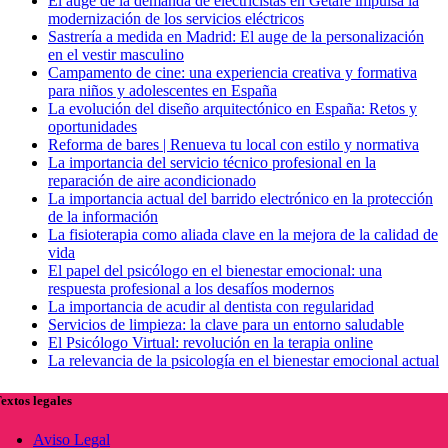
El auge de la demanda de electricistas en Getafe impulsa la
modernización de los servicios eléctricos
Sastrería a medida en Madrid: El auge de la personalización
en el vestir masculino
Campamento de cine: una experiencia creativa y formativa
para niños y adolescentes en España
La evolución del diseño arquitectónico en España: Retos y
oportunidades
Reforma de bares | Renueva tu local con estilo y normativa
La importancia del servicio técnico profesional en la
reparación de aire acondicionado
La importancia actual del barrido electrónico en la protección
de la información
La fisioterapia como aliada clave en la mejora de la calidad de
vida
El papel del psicólogo en el bienestar emocional: una
respuesta profesional a los desafíos modernos
La importancia de acudir al dentista con regularidad
Servicios de limpieza: la clave para un entorno saludable
El Psicólogo Virtual: revolución en la terapia online
La relevancia de la psicología en el bienestar emocional actual
extos legales
Aviso Legal