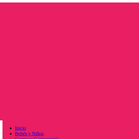
Saltar
al
contenido
Menú
Inicio
principal
Bebés y Niños