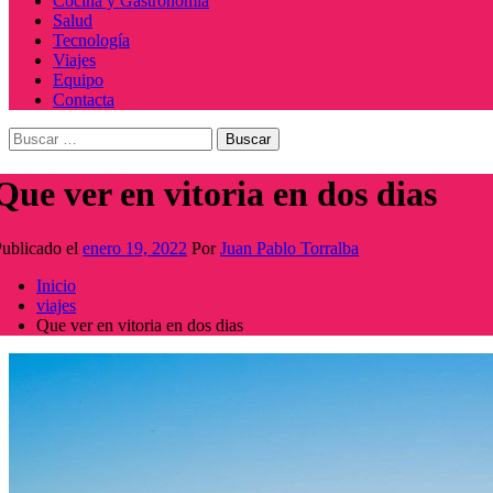
Cocina y Gastronomía
Salud
Tecnología
Viajes
Equipo
Contacta
Buscar:
Que ver en vitoria en dos dias
ublicado el
enero 19, 2022
Por
Juan Pablo Torralba
Inicio
viajes
Que ver en vitoria en dos dias