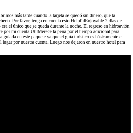
rimos más tarde cuando la tarjeta se quedó sin dinero, que la
ebería. Por favor, tenga en cuenta esto.HelpfulEnjoyable 2 días de
 era el único que se queda durante la noche. El regreso en hidroavión
ve por mi cuenta.ÚtilMerece la pena por el tiempo adicional para
a guiada en este paquete ya que el guía turístico es básicamente el
l lugar por nuestra cuenta. Luego nos dejaron en nuestro hotel para