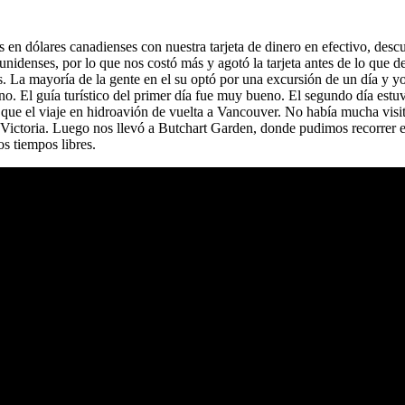
dólares canadienses con nuestra tarjeta de dinero en efectivo, descub
unidenses, por lo que nos costó más y agotó la tarjeta antes de lo que d
 La mayoría de la gente en el su optó por una excursión de un día y yo
eno. El guía turístico del primer día fue muy bueno. El segundo día estu
 que el viaje en hidroavión de vuelta a Vancouver. No había mucha visit
 a Victoria. Luego nos llevó a Butchart Garden, donde pudimos recorrer e
os tiempos libres.