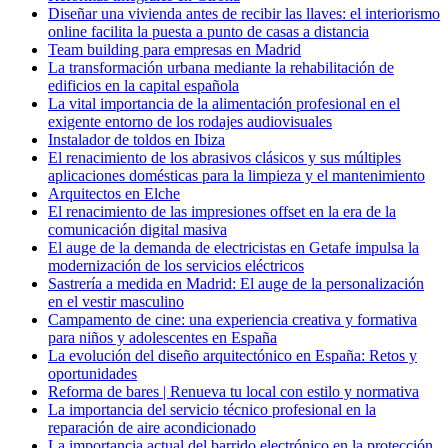
Diseñar una vivienda antes de recibir las llaves: el interiorismo
online facilita la puesta a punto de casas a distancia
Team building para empresas en Madrid
La transformación urbana mediante la rehabilitación de
edificios en la capital española
La vital importancia de la alimentación profesional en el
exigente entorno de los rodajes audiovisuales
Instalador de toldos en Ibiza
El renacimiento de los abrasivos clásicos y sus múltiples
aplicaciones domésticas para la limpieza y el mantenimiento
Arquitectos en Elche
El renacimiento de las impresiones offset en la era de la
comunicación digital masiva
El auge de la demanda de electricistas en Getafe impulsa la
modernización de los servicios eléctricos
Sastrería a medida en Madrid: El auge de la personalización
en el vestir masculino
Campamento de cine: una experiencia creativa y formativa
para niños y adolescentes en España
La evolución del diseño arquitectónico en España: Retos y
oportunidades
Reforma de bares | Renueva tu local con estilo y normativa
La importancia del servicio técnico profesional en la
reparación de aire acondicionado
La importancia actual del barrido electrónico en la protección