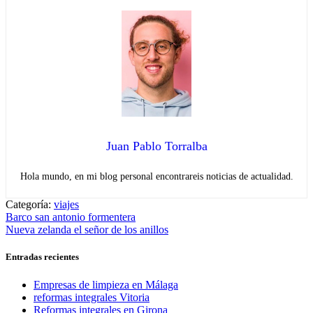
Juan Pablo Torralba
Hola mundo, en mi blog personal encontrareis noticias de actualidad.
Categoría:
viajes
Navegación
Entrada
Barco san antonio formentera
anterior:
Entrada
Nueva zelanda el señor de los anillos
de
siguiente:
entradas
Entradas recientes
Empresas de limpieza en Málaga
reformas integrales Vitoria
Reformas integrales en Girona