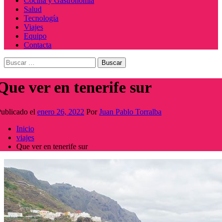
Cocina y Gastronomía
Salud
Tecnología
Viajes
Equipo
Contacta
Buscar:
Que ver en tenerife sur
ublicado el
enero 26, 2022
Por
Juan Pablo Torralba
Inicio
viajes
Que ver en tenerife sur