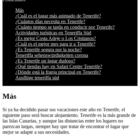
Más
¿Cuál es el lugar más animado de Tenerife?
¿Cuántos días necesita en Tenerife?
¿Cuánto tiempo se tarda en conducir por Tenerife?
Actividades turísticas en Teneriffa Süd
¿Es mejor Costa Adeje o Los Cristianos?
¿Cuál es el mejor mes para ir a Tenerife?
¿Es Tenerife segura por la noche?
Teneriffa sehenswürdigkeiten corona
¿Es Tenerife un lugar dudoso?
¿Qué tiendas hay en Safari Centre Tenerife?
¿Dónde está la franja principal en Tenerife?
Ausflüge teneriffa süd
Más
Si ya ha decidido pasar sus vacaciones este año en Tenerife, el
siguiente paso será buscar alojamiento. Tenerife es la más grande de
las Islas Canarias, y aunque las distancias entre los lugares no
parezcan largas, siempre hay que tratar de encontrar el lugar que
mejor se adapte a sus necesidades.