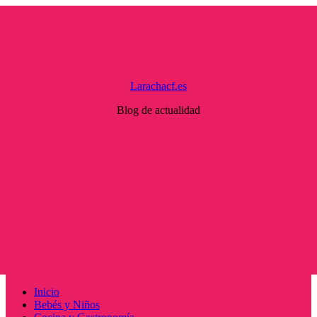
Saltar
al
contenido
Larachacf.es
Blog de actualidad
Menú
Inicio
principal
Bebés y Niños