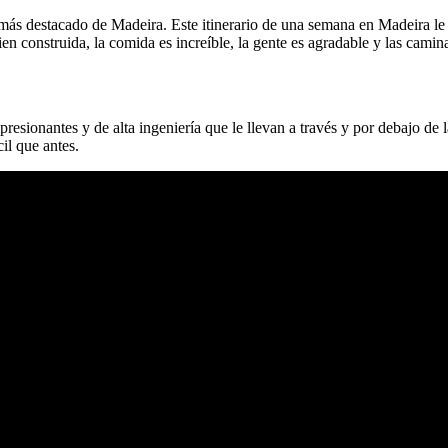
ás destacado de Madeira. Este itinerario de una semana en Madeira le 
en construida, la comida es increíble, la gente es agradable y las camin
resionantes y de alta ingeniería que le llevan a través y por debajo d
il que antes.