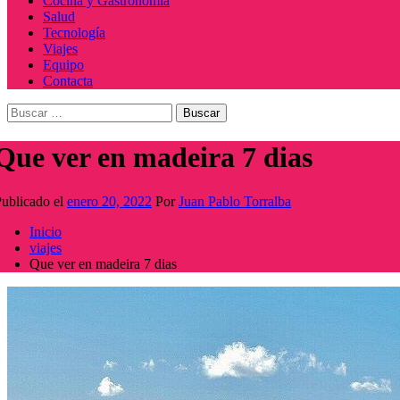
Cocina y Gastronomía
Salud
Tecnología
Viajes
Equipo
Contacta
Buscar:
Que ver en madeira 7 dias
ublicado el
enero 20, 2022
Por
Juan Pablo Torralba
Inicio
viajes
Que ver en madeira 7 dias