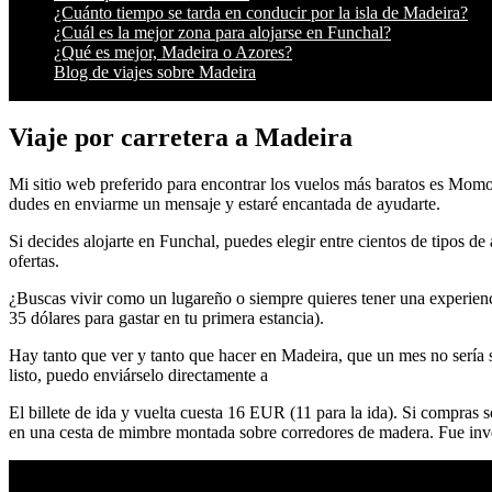
¿Cuánto tiempo se tarda en conducir por la isla de Madeira?
¿Cuál es la mejor zona para alojarse en Funchal?
¿Qué es mejor, Madeira o Azores?
Blog de viajes sobre Madeira
Viaje por carretera a Madeira
Mi sitio web preferido para encontrar los vuelos más baratos es Momo
dudes en enviarme un mensaje y estaré encantada de ayudarte.
Si decides alojarte en Funchal, puedes elegir entre cientos de tipos
ofertas.
¿Buscas vivir como un lugareño o siempre quieres tener una experienci
35 dólares para gastar en tu primera estancia).
Hay tanto que ver y tanto que hacer en Madeira, que un mes no sería su
listo, puedo enviárselo directamente a
El billete de ida y vuelta cuesta 16 EUR (11 para la ida). Si compras
en una cesta de mimbre montada sobre corredores de madera. Fue inv