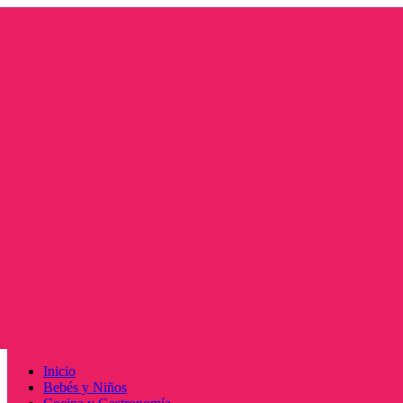
Saltar
al
contenido
Menú
Inicio
principal
Bebés y Niños