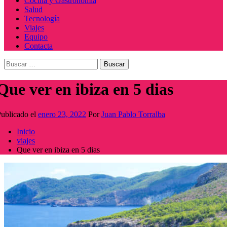
Cocina y Gastronomía
Salud
Tecnología
Viajes
Equipo
Contacta
Buscar:
Que ver en ibiza en 5 dias
ublicado el
enero 23, 2022
Por
Juan Pablo Torralba
Inicio
viajes
Que ver en ibiza en 5 dias