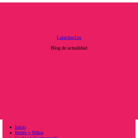
Saltar
al
contenido
Larachacf.es
Blog de actualidad
Menú
Inicio
principal
Bebés y Niños