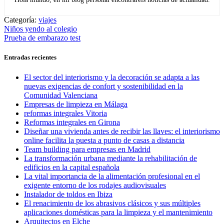
Categoría:
viajes
Navegación
Entrada
Niños yendo al colegio
anterior:
Entrada
Prueba de embarazo test
de
siguiente:
entradas
Entradas recientes
El sector del interiorismo y la decoración se adapta a las
nuevas exigencias de confort y sostenibilidad en la
Comunidad Valenciana
Empresas de limpieza en Málaga
reformas integrales Vitoria
Reformas integrales en Girona
Diseñar una vivienda antes de recibir las llaves: el interiorismo
online facilita la puesta a punto de casas a distancia
Team building para empresas en Madrid
La transformación urbana mediante la rehabilitación de
edificios en la capital española
La vital importancia de la alimentación profesional en el
exigente entorno de los rodajes audiovisuales
Instalador de toldos en Ibiza
El renacimiento de los abrasivos clásicos y sus múltiples
aplicaciones domésticas para la limpieza y el mantenimiento
Arquitectos en Elche