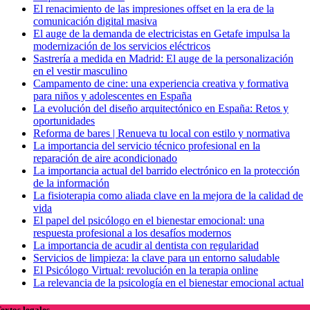
El renacimiento de las impresiones offset en la era de la
comunicación digital masiva
El auge de la demanda de electricistas en Getafe impulsa la
modernización de los servicios eléctricos
Sastrería a medida en Madrid: El auge de la personalización
en el vestir masculino
Campamento de cine: una experiencia creativa y formativa
para niños y adolescentes en España
La evolución del diseño arquitectónico en España: Retos y
oportunidades
Reforma de bares | Renueva tu local con estilo y normativa
La importancia del servicio técnico profesional en la
reparación de aire acondicionado
La importancia actual del barrido electrónico en la protección
de la información
La fisioterapia como aliada clave en la mejora de la calidad de
vida
El papel del psicólogo en el bienestar emocional: una
respuesta profesional a los desafíos modernos
La importancia de acudir al dentista con regularidad
Servicios de limpieza: la clave para un entorno saludable
El Psicólogo Virtual: revolución en la terapia online
La relevancia de la psicología en el bienestar emocional actual
extos legales