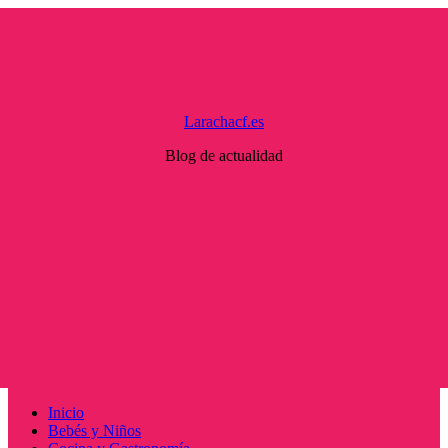
Saltar
al
contenido
Larachacf.es
Blog de actualidad
Menú
Inicio
principal
Bebés y Niños