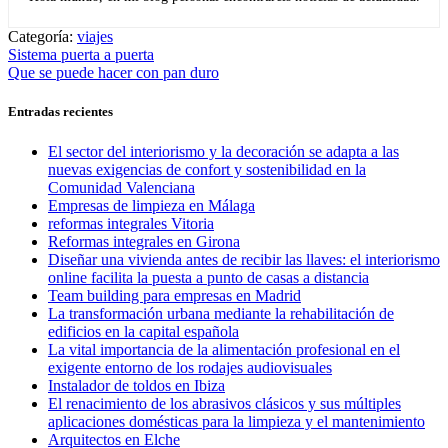
Categoría:
viajes
Navegación
Entrada
Sistema puerta a puerta
anterior:
Entrada
Que se puede hacer con pan duro
de
siguiente:
entradas
Entradas recientes
El sector del interiorismo y la decoración se adapta a las
nuevas exigencias de confort y sostenibilidad en la
Comunidad Valenciana
Empresas de limpieza en Málaga
reformas integrales Vitoria
Reformas integrales en Girona
Diseñar una vivienda antes de recibir las llaves: el interiorismo
online facilita la puesta a punto de casas a distancia
Team building para empresas en Madrid
La transformación urbana mediante la rehabilitación de
edificios en la capital española
La vital importancia de la alimentación profesional en el
exigente entorno de los rodajes audiovisuales
Instalador de toldos en Ibiza
El renacimiento de los abrasivos clásicos y sus múltiples
aplicaciones domésticas para la limpieza y el mantenimiento
Arquitectos en Elche