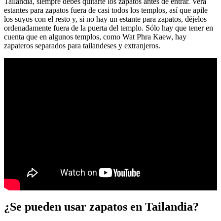
Tailandia, siempre debes quitarte los zapatos antes de entrar. Verá
estantes para zapatos fuera de casi todos los templos, así que apile
los suyos con el resto y, si no hay un estante para zapatos, déjelos
ordenadamente fuera de la puerta del templo. Sólo hay que tener en
cuenta que en algunos templos, como Wat Phra Kaew, hay
zapateros separados para tailandeses y extranjeros.
¿Se pueden usar zapatos en Tailandia?