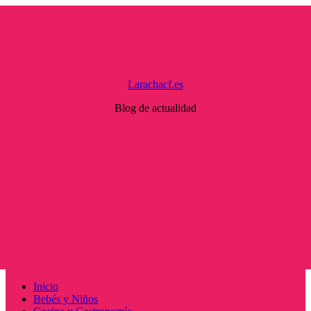
Saltar
al
contenido
Larachacf.es
Blog de actualidad
Menú
Inicio
principal
Bebés y Niños