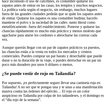
hace incómodo el uso de calcetines, es costumbre quitarse los
zapatos antes de entrar en las casas, los templos y muchos negocios.
La política varía según el negocio, sin embargo, muchos lugares
fuera de las grandes ciudades pedirán que se quite los zapatos antes
de entrar. Quitarse los zapatos es una costumbre budista; hacerlo
mantiene el polvo y la suciedad de las calles -tanto literal como
metafóricamente- fuera del establecimiento. Ponerse y quitarse las
chanclas rápidamente es mucho más práctico y menos molesto que
agacharse para atarse los cordones o abrocharse las correas cada
vez.
Aunque querrás llegar con un par de zapatos prácticos ya puestos,
las chanclas están a la venta en todos los mercados y centros
comerciales. Puedes comprar un par barato y desechable que puede
durar o no la duración de tu viaje, o puedes derrochar en un par un
poco más duradero por unos 6 dólares o menos.
¿Se puede vestir de rojo en Tailandia?
Por supuesto, ¡es perfectamente seguro llevar una camiseta roja en
Tailandia! A no ser que te pongas una y te unas a una manifestación
masiva contra las órdenes del ejército… El rojo es un color
auspicioso en Tailandia por culpa de los tailandeses, y el domingo es
el “día rojo de la semana”.