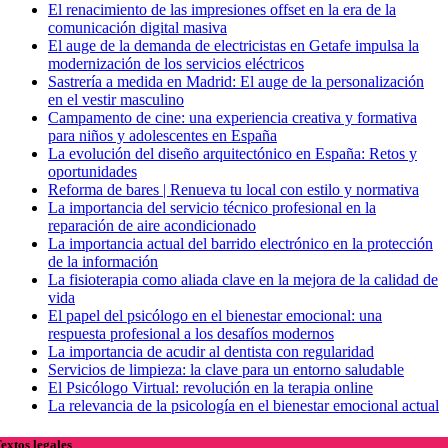
El renacimiento de las impresiones offset en la era de la
comunicación digital masiva
El auge de la demanda de electricistas en Getafe impulsa la
modernización de los servicios eléctricos
Sastrería a medida en Madrid: El auge de la personalización
en el vestir masculino
Campamento de cine: una experiencia creativa y formativa
para niños y adolescentes en España
La evolución del diseño arquitectónico en España: Retos y
oportunidades
Reforma de bares | Renueva tu local con estilo y normativa
La importancia del servicio técnico profesional en la
reparación de aire acondicionado
La importancia actual del barrido electrónico en la protección
de la información
La fisioterapia como aliada clave en la mejora de la calidad de
vida
El papel del psicólogo en el bienestar emocional: una
respuesta profesional a los desafíos modernos
La importancia de acudir al dentista con regularidad
Servicios de limpieza: la clave para un entorno saludable
El Psicólogo Virtual: revolución en la terapia online
La relevancia de la psicología en el bienestar emocional actual
extos legales