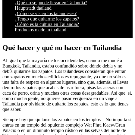
¿Qué no se puede llevar en Tailandia?
Hauptstadt thailand
¿Cómo se visten los tailandeses?
¿Tengo que quitarme los zapatos?
¿Cómo es la cultura en Tailandia?
Productos made in thailand
Qué hacer y qué no hacer en Tailandia
Al igual que la mayoría de los occidentales, cuando me mudé a
Bangkok, Tailandia, estaba confundido sobre dónde debía y no
debía quitarme los zapatos. Los tailandeses consideran que entrar
con zapatos en muchos edificios es repugnante, ya que no sólo es
una falta de respeto en algunos lugares, sino que, además, si llevas
dentro los zapatos que acabas de usar fuera, pisas las aceras con
caca de perro, orina y muchas otras cosas desagradables. Así que, si,
como mucha gente, no quieres pasar vergüenza en un viaje a
Tailandia por olvidarte de quitarte los zapatos, esto es lo que tienes
que saber.
Siempre hay que quitarse los zapatos en los templos – No importa si
entras en un templo del opulento complejo Wat Phra Kaew/Gran
Palacio o en un diminuto templo rústico en las selvas del norte de