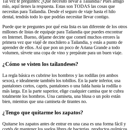
Tal vez te preguntes: ¿Qué necesito llevar a Tailandia? Pues amigo
mío, aquí tienes la respuesta. Estas son TODAS las cosas que
necesitas para Tailandia. Desde el seguro de viaje hasta el hilo
dental, tendrás todo lo que podrías necesitar llevar contigo.
Puede que te preguntes por qué esta lista es tan diferente de los otros
millones de listas de equipaje para Tailandia que puedes encontrar
en Internet. Bueno, déjame decirte que cometí muchos errores la
primera vez que viajé de mochilero a Tailandia, y estás a punto de
aprender de ellos. Así que pon un poco de Ariana Grande a todo
volumen, sírvete una copa de vino y prepárate para un buen viaje.
¿Cómo se visten los tailandeses?
La regla básica es cubrirse los hombros y las rodillas (en ambos
sexos), e idealmente también los tobillos. En la parte inferior, usa
pantalones cortos, capris, pantalones o una falda hasta la rodilla o
más larga. En la parte superior, elige cualquier camisa que te cubra
totalmente los hombros. Una camiseta, una blusa o un polo están
bien, mientras que una camiseta de tirantes no.
¿Tengo que quitarme los zapatos?
Quitarse los zapatos antes de entrar en una casa es una forma fácil y
cortés de mantener los suelos libres de bacterias, productos químicos