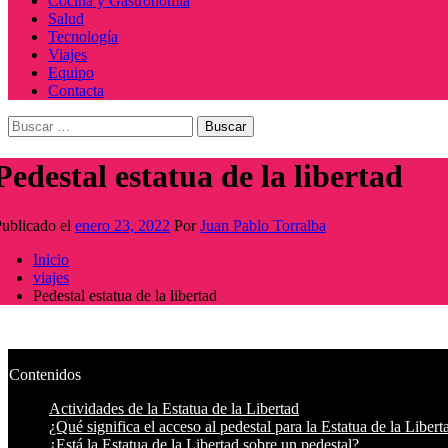
Cocina y Gastronomía
Salud
Tecnología
Viajes
Equipo
Contacta
Buscar:
Pedestal estatua de la libertad
ublicado el
enero 23, 2022
Por
Juan Pablo Torralba
Inicio
viajes
Pedestal estatua de la libertad
Contenidos
Actividades de la Estatua de la Libertad
¿Qué significa el acceso al pedestal para la Estatua de la Libert
¿Está la Estatua de la Libertad sobre un pedestal?