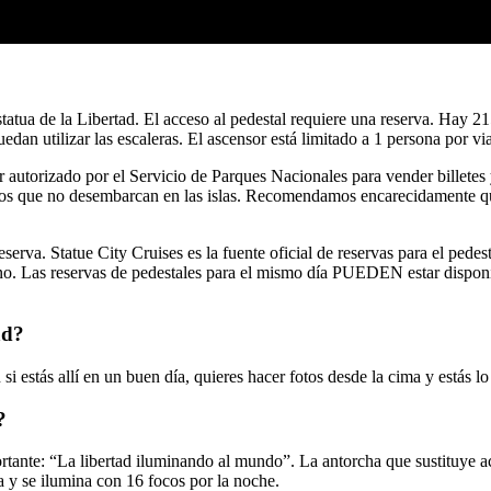
statua de la Libertad. El acceso al pedestal requiere una reserva. Hay 
uedan utilizar las escaleras. El ascensor está limitado a 1 persona por via
 autorizado por el Servicio de Parques Nacionales para vender billetes 
rcos que no desembarcan en las islas. Recomendamos encarecidamente qu
eserva. Statue City Cruises es la fuente oficial de reservas para el pedes
fono. Las reservas de pedestales para el mismo día PUEDEN estar disponi
ad?
 estás allí en un buen día, quieres hacer fotos desde la cima y estás l
?
ortante: “La libertad iluminando al mundo”. La antorcha que sustituye a
ía y se ilumina con 16 focos por la noche.