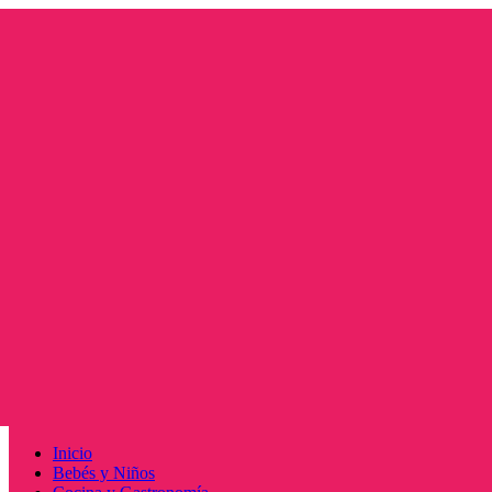
Saltar
al
contenido
Menú
Inicio
principal
Bebés y Niños