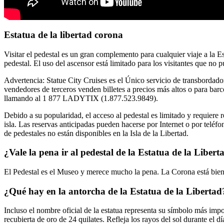
Estatua de la libertad corona
Visitar el pedestal es un gran complemento para cualquier viaje a la E
pedestal. El uso del ascensor está limitado para los visitantes que no p
Advertencia: Statue City Cruises es el Único servicio de transbordador
vendedores de terceros venden billetes a precios más altos o para ba
llamando al 1 877 LADYTIX (1.877.523.9849).
Debido a su popularidad, el acceso al pedestal es limitado y requiere r
isla. Las reservas anticipadas pueden hacerse por Internet o por telé
de pedestales no están disponibles en la Isla de la Libertad.
¿Vale la pena ir al pedestal de la Estatua de la Libert
El Pedestal es el Museo y merece mucho la pena. La Corona está bien si
¿Qué hay en la antorcha de la Estatua de la Libertad
Incluso el nombre oficial de la estatua representa su símbolo más imp
recubierta de oro de 24 quilates. Refleja los rayos del sol durante el d