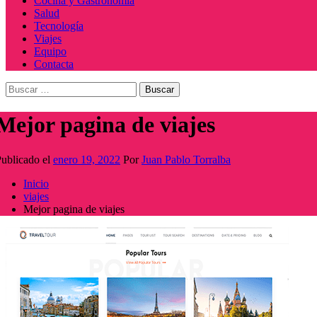
Cocina y Gastronomía
Salud
Tecnología
Viajes
Equipo
Contacta
Buscar:
Mejor pagina de viajes
ublicado el
enero 19, 2022
Por
Juan Pablo Torralba
Inicio
viajes
Mejor pagina de viajes