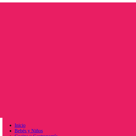
Saltar
al
contenido
Menú
Inicio
principal
Bebés y Niños