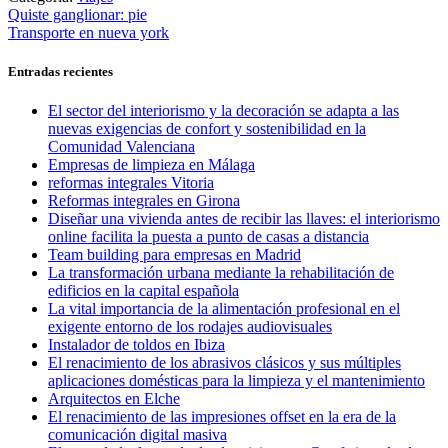
Navegación
Entrada
Quiste ganglionar: pie
anterior:
Entrada
Transporte en nueva york
de
siguiente:
entradas
Entradas recientes
El sector del interiorismo y la decoración se adapta a las
nuevas exigencias de confort y sostenibilidad en la
Comunidad Valenciana
Empresas de limpieza en Málaga
reformas integrales Vitoria
Reformas integrales en Girona
Diseñar una vivienda antes de recibir las llaves: el interiorismo
online facilita la puesta a punto de casas a distancia
Team building para empresas en Madrid
La transformación urbana mediante la rehabilitación de
edificios en la capital española
La vital importancia de la alimentación profesional en el
exigente entorno de los rodajes audiovisuales
Instalador de toldos en Ibiza
El renacimiento de los abrasivos clásicos y sus múltiples
aplicaciones domésticas para la limpieza y el mantenimiento
Arquitectos en Elche
El renacimiento de las impresiones offset en la era de la
comunicación digital masiva