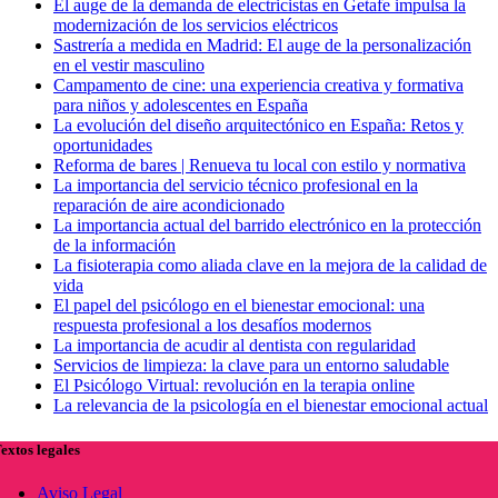
El auge de la demanda de electricistas en Getafe impulsa la
modernización de los servicios eléctricos
Sastrería a medida en Madrid: El auge de la personalización
en el vestir masculino
Campamento de cine: una experiencia creativa y formativa
para niños y adolescentes en España
La evolución del diseño arquitectónico en España: Retos y
oportunidades
Reforma de bares | Renueva tu local con estilo y normativa
La importancia del servicio técnico profesional en la
reparación de aire acondicionado
La importancia actual del barrido electrónico en la protección
de la información
La fisioterapia como aliada clave en la mejora de la calidad de
vida
El papel del psicólogo en el bienestar emocional: una
respuesta profesional a los desafíos modernos
La importancia de acudir al dentista con regularidad
Servicios de limpieza: la clave para un entorno saludable
El Psicólogo Virtual: revolución en la terapia online
La relevancia de la psicología en el bienestar emocional actual
extos legales
Aviso Legal