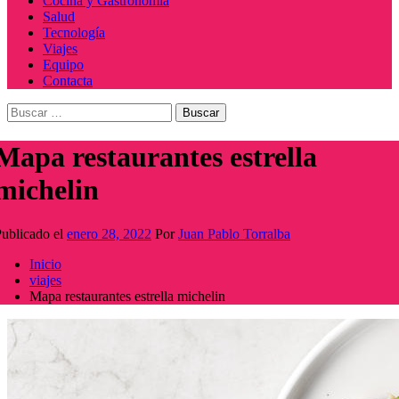
Cocina y Gastronomía
Salud
Tecnología
Viajes
Equipo
Contacta
Buscar:
Mapa restaurantes estrella
michelin
ublicado el
enero 28, 2022
Por
Juan Pablo Torralba
Inicio
viajes
Mapa restaurantes estrella michelin