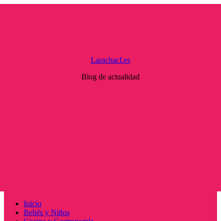
Saltar
al
contenido
Larachacf.es
Blog de actualidad
Menú
Inicio
principal
Bebés y Niños