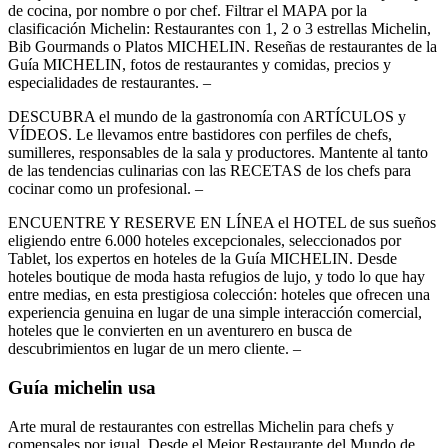
de cocina, por nombre o por chef. Filtrar el MAPA por la
clasificación Michelin: Restaurantes con 1, 2 o 3 estrellas Michelin,
Bib Gourmands o Platos MICHELIN. Reseñas de restaurantes de la
Guía MICHELIN, fotos de restaurantes y comidas, precios y
especialidades de restaurantes. –
DESCUBRA el mundo de la gastronomía con ARTÍCULOS y
VÍDEOS. Le llevamos entre bastidores con perfiles de chefs,
sumilleres, responsables de la sala y productores. Mantente al tanto
de las tendencias culinarias con las RECETAS de los chefs para
cocinar como un profesional. –
ENCUENTRE Y RESERVE EN LÍNEA el HOTEL de sus sueños
eligiendo entre 6.000 hoteles excepcionales, seleccionados por
Tablet, los expertos en hoteles de la Guía MICHELIN. Desde
hoteles boutique de moda hasta refugios de lujo, y todo lo que hay
entre medias, en esta prestigiosa colección: hoteles que ofrecen una
experiencia genuina en lugar de una simple interacción comercial,
hoteles que le convierten en un aventurero en busca de
descubrimientos en lugar de un mero cliente. –
Guía michelin usa
Arte mural de restaurantes con estrellas Michelin para chefs y
comensales por igual. Desde el Mejor Restaurante del Mundo de