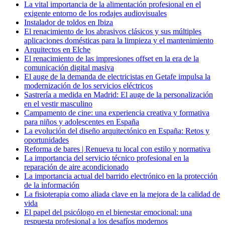
La vital importancia de la alimentación profesional en el
exigente entorno de los rodajes audiovisuales
Instalador de toldos en Ibiza
El renacimiento de los abrasivos clásicos y sus múltiples
aplicaciones domésticas para la limpieza y el mantenimiento
Arquitectos en Elche
El renacimiento de las impresiones offset en la era de la
comunicación digital masiva
El auge de la demanda de electricistas en Getafe impulsa la
modernización de los servicios eléctricos
Sastrería a medida en Madrid: El auge de la personalización
en el vestir masculino
Campamento de cine: una experiencia creativa y formativa
para niños y adolescentes en España
La evolución del diseño arquitectónico en España: Retos y
oportunidades
Reforma de bares | Renueva tu local con estilo y normativa
La importancia del servicio técnico profesional en la
reparación de aire acondicionado
La importancia actual del barrido electrónico en la protección
de la información
La fisioterapia como aliada clave en la mejora de la calidad de
vida
El papel del psicólogo en el bienestar emocional: una
respuesta profesional a los desafíos modernos