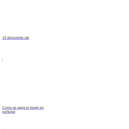
15 descuento iati
Como se paga el peaje en
portugal