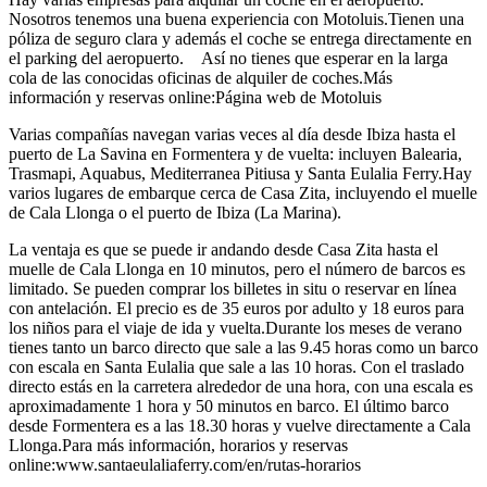
Nosotros tenemos una buena experiencia con Motoluis.Tienen una
póliza de seguro clara y además el coche se entrega directamente en
el parking del aeropuerto. Así no tienes que esperar en la larga
cola de las conocidas oficinas de alquiler de coches.Más
información y reservas online:Página web de Motoluis
Varias compañías navegan varias veces al día desde Ibiza hasta el
puerto de La Savina en Formentera y de vuelta: incluyen Balearia,
Trasmapi, Aquabus, Mediterranea Pitiusa y Santa Eulalia Ferry.Hay
varios lugares de embarque cerca de Casa Zita, incluyendo el muelle
de Cala Llonga o el puerto de Ibiza (La Marina).
La ventaja es que se puede ir andando desde Casa Zita hasta el
muelle de Cala Llonga en 10 minutos, pero el número de barcos es
limitado. Se pueden comprar los billetes in situ o reservar en línea
con antelación. El precio es de 35 euros por adulto y 18 euros para
los niños para el viaje de ida y vuelta.Durante los meses de verano
tienes tanto un barco directo que sale a las 9.45 horas como un barco
con escala en Santa Eulalia que sale a las 10 horas. Con el traslado
directo estás en la carretera alrededor de una hora, con una escala es
aproximadamente 1 hora y 50 minutos en barco. El último barco
desde Formentera es a las 18.30 horas y vuelve directamente a Cala
Llonga.Para más información, horarios y reservas
online:www.santaeulaliaferry.com/en/rutas-horarios