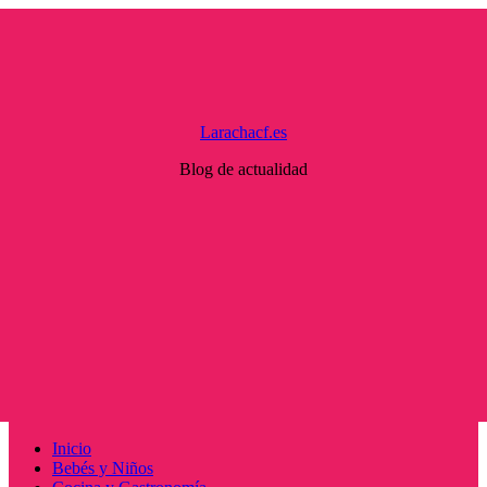
Saltar
al
contenido
Larachacf.es
Blog de actualidad
Menú
Inicio
principal
Bebés y Niños