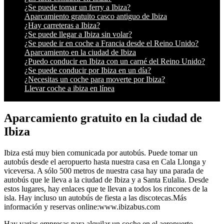
¿Se puede tomar un ferry a Ibiza?
Aparcamiento gratuito casco antiguo de Ibiza
¿Hay carreteras a Ibiza?
¿Se puede llegar a Ibiza sin volar?
¿Se puede ir en coche a Francia desde el Reino Unido?
Aparcamiento en la ciudad de Ibiza
¿Puedo conducir en Ibiza con un carné del Reino Unido?
¿Se puede conducir por Ibiza en un día?
¿Necesitas un coche para moverte por Ibiza?
Llevar coche a ibiza en línea
Aparcamiento gratuito en la ciudad de
Ibiza
Ibiza está muy bien comunicada por autobús. Puede tomar un
autobús desde el aeropuerto hasta nuestra casa en Cala Llonga y
viceversa. A sólo 500 metros de nuestra casa hay una parada de
autobús que le lleva a la ciudad de Ibiza y a Santa Eulalia. Desde
estos lugares, hay enlaces que te llevan a todos los rincones de la
isla. Hay incluso un autobús de fiesta a las discotecas.Más
información y reservas online:www.ibizabus.com
Hay varias empresas para alquilar un coche en el aeropuerto.