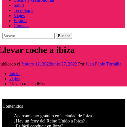
Cocina y Gastronomía
Salud
Tecnología
Viajes
Equipo
Contacta
Buscar:
Llevar coche a ibiza
ublicado el
febrero 12, 2022
junio 27, 2022
Por
Juan Pablo Torralba
Inicio
viajes
Llevar coche a ibiza
Contenidos
Aparcamiento gratuito en la ciudad de Ibiza
¿Hay un ferry del Reino Unido a Ibiza?
¿Es fácil conducir en Ibiza?