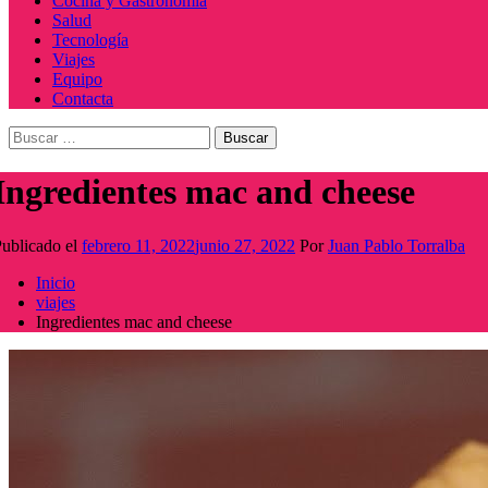
Cocina y Gastronomía
Salud
Tecnología
Viajes
Equipo
Contacta
Buscar:
Ingredientes mac and cheese
ublicado el
febrero 11, 2022
junio 27, 2022
Por
Juan Pablo Torralba
Inicio
viajes
Ingredientes mac and cheese