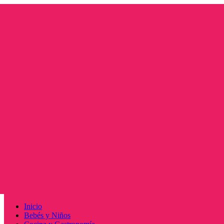
Saltar
al
contenido
Menú
Inicio
principal
Bebés y Niños