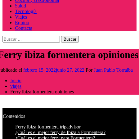
Cocina y Gastronomía
Salud
Tecnología
Viajes
Equipo
Contacta
Buscar:
Ferry ibiza formentera opiniones
ublicado el
febrero 15, 2022
junio 27, 2022
Por
Juan Pablo Torralba
Inicio
viajes
Ferry ibiza formentera opiniones
Contenidos
Ferry ibiza formentera tripadvisor
¿Cuál es el mejor ferry de Ibiza a Formentera?
¿Cuál es el mejor ferry para Formentera?