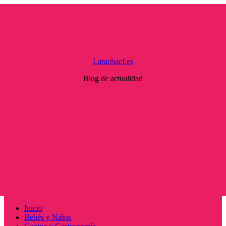
Saltar
al
contenido
Larachacf.es
Blog de actualidad
Menú
Inicio
principal
Bebés y Niños