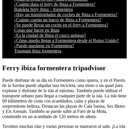
¿Cuánto dura el ferry de Ibiza a Formentera?
Baleària ferry ibiza – formentera
¿Hay un transbordador de coches de Ibiza a Formentera?
¿Cuánto cuesta un barco de Ibiza a Formentera?
¿Se puede llevar un coche en el ferry a Formentera?
Cosas que hacer en Ibiza
¿Es la ciudad de Ibiza el casco antiguo?
¿Cómo puedo llegar a Formentera desde el Reino Unido?
¿Puede quedarse en Formentera?
Trasmapi ibiza formentera
Ferry ibiza formentera tripadvisor
Puede disfrutar de su día en Formentera como quiera, y en el Puerto
de la Savina puede alquilar una bicicleta, una moto o un quad para
explorar y disfrutar de la isla al máximo. También puede utilizar el
transporte urbano para llegar a cualquier parte de la isla. La isla tiene
69 kilómetros de costa con acantilados, calas y playas de
sorprendente belleza. Destacan las playas de Cala Saona, Ses Illetes
y Els Arenals. También se puede subir al Faro de la Mola,
construido en un acantilado de 120 metros de altura.
Tuvimos muchas olas y varias personas se marearon al salir. ¡La isla