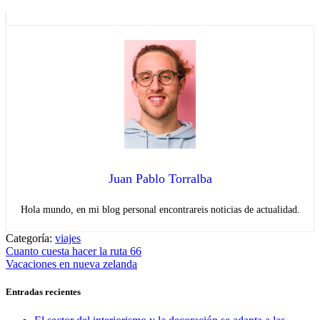
Juan Pablo Torralba
Hola mundo, en mi blog personal encontrareis noticias de actualidad.
Categoría:
viajes
Navegación
Entrada
Cuanto cuesta hacer la ruta 66
anterior:
Entrada
Vacaciones en nueva zelanda
de
siguiente:
entradas
Entradas recientes