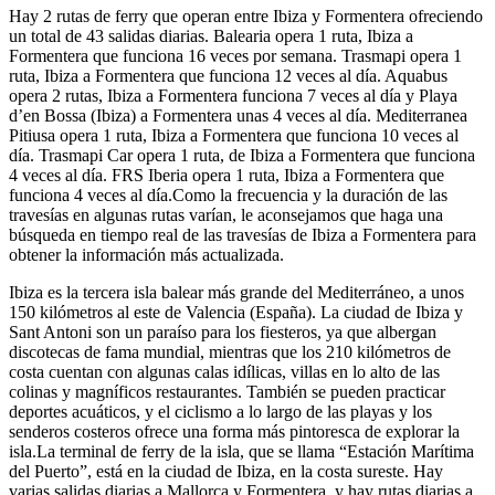
Hay 2 rutas de ferry que operan entre Ibiza y Formentera ofreciendo
un total de 43 salidas diarias. Balearia opera 1 ruta, Ibiza a
Formentera que funciona 16 veces por semana. Trasmapi opera 1
ruta, Ibiza a Formentera que funciona 12 veces al día. Aquabus
opera 2 rutas, Ibiza a Formentera funciona 7 veces al día y Playa
d’en Bossa (Ibiza) a Formentera unas 4 veces al día. Mediterranea
Pitiusa opera 1 ruta, Ibiza a Formentera que funciona 10 veces al
día. Trasmapi Car opera 1 ruta, de Ibiza a Formentera que funciona
4 veces al día. FRS Iberia opera 1 ruta, Ibiza a Formentera que
funciona 4 veces al día.Como la frecuencia y la duración de las
travesías en algunas rutas varían, le aconsejamos que haga una
búsqueda en tiempo real de las travesías de Ibiza a Formentera para
obtener la información más actualizada.
Ibiza es la tercera isla balear más grande del Mediterráneo, a unos
150 kilómetros al este de Valencia (España). La ciudad de Ibiza y
Sant Antoni son un paraíso para los fiesteros, ya que albergan
discotecas de fama mundial, mientras que los 210 kilómetros de
costa cuentan con algunas calas idílicas, villas en lo alto de las
colinas y magníficos restaurantes. También se pueden practicar
deportes acuáticos, y el ciclismo a lo largo de las playas y los
senderos costeros ofrece una forma más pintoresca de explorar la
isla.La terminal de ferry de la isla, que se llama “Estación Marítima
del Puerto”, está en la ciudad de Ibiza, en la costa sureste. Hay
varias salidas diarias a Mallorca y Formentera, y hay rutas diarias a