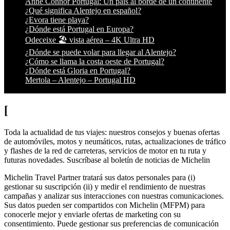
Anne Connor Portugal: Un país al borde de un continente
¿Qué significa Alentejo en español?
¿Evora tiene playa?
¿Dónde está Portugal en Europa?
Odeceixe 🏖️ vista aérea – 4K Ultra HD
¿Dónde se puede volar para llegar al Alentejo?
¿Cómo se llama la costa oeste de Portugal?
¿Dónde está Gloria en Portugal?
Mertola – Alentejo – Portugal HD
[
Toda la actualidad de tus viajes: nuestros consejos y buenas ofertas
de automóviles, motos y neumáticos, rutas, actualizaciones de tráfico
y flashes de la red de carreteras, servicios de motor en tu ruta y
futuras novedades. Suscríbase al boletín de noticias de Michelin
Michelin Travel Partner tratará sus datos personales para (i)
gestionar su suscripción (ii) y medir el rendimiento de nuestras
campañas y analizar sus interacciones con nuestras comunicaciones.
Sus datos pueden ser compartidos con Michelin (MFPM) para
conocerle mejor y enviarle ofertas de marketing con su
consentimiento. Puede gestionar sus preferencias de comunicación