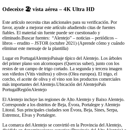
Odeceixe 🏖️ vista aérea – 4K Ultra HD
Este artículo necesita citas adicionales para su verificación. Por
favor, ayude a mejorar este artículo añadiendo citas de fuentes
fiables. El material sin fuente puede ser cuestionado y
eliminado.Buscar fuentes: “Alentejo” – noticias – periódicos –
libros – erudito – JSTOR (octubre 2021) (Aprende cómo y cuándo
eliminar este mensaje de la plantilla)
Lugar en PortugalAlentejoPaisaje típico del Alentejo. Los árboles
del primer plano son alcornoques (Quercus suber), junto con los
restos de un campo de trigo cortado. La segunda y tercera imagen
son viñedos (Vitis vinifera) y olivos (Olea europea). El trigo, el
corcho, el aceite de oliva y el vino son los productos comerciales
más importantes del Alentejo.Ubicación del AlentejoPaís
PortugalRegiónAlentejo
El Alentejo incluye las regiones de Alto Alentejo y Baixo Alentejo.
Corresponde a los distritos de Beja, Évora, Portalegre y Alentejo
Litoral. Sus principales ciudades son Évora, Beja, Sines, Serpa,
Estremoz, Elvas y Portalegre.
La comarca del Alentejo se convirtió en la Provincia del Alentejo,