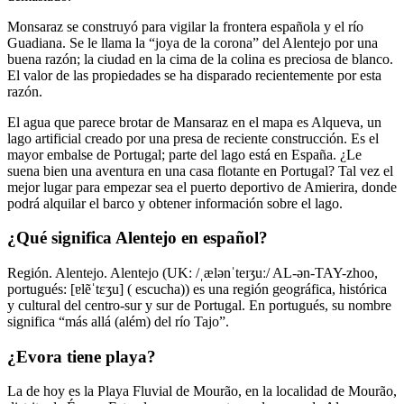
Monsaraz se construyó para vigilar la frontera española y el río
Guadiana. Se le llama la “joya de la corona” del Alentejo por una
buena razón; la ciudad en la cima de la colina es preciosa de blanco.
El valor de las propiedades se ha disparado recientemente por esta
razón.
El agua que parece brotar de Mansaraz en el mapa es Alqueva, un
lago artificial creado por una presa de reciente construcción. Es el
mayor embalse de Portugal; parte del lago está en España. ¿Le
suena bien una aventura en una casa flotante en Portugal? Tal vez el
mejor lugar para empezar sea el puerto deportivo de Amierira, donde
podrá alquilar el barco y obtener información sobre el lago.
¿Qué significa Alentejo en español?
Región. Alentejo. Alentejo (UK: /ˌælənˈteɪʒuː/ AL-ən-TAY-zhoo,
portugués: [ɐlẽˈtɛʒu] ( escucha)) es una región geográfica, histórica
y cultural del centro-sur y sur de Portugal. En portugués, su nombre
significa “más allá (além) del río Tajo”.
¿Evora tiene playa?
La de hoy es la Playa Fluvial de Mourão, en la localidad de Mourão,