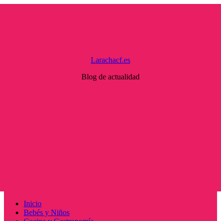
Saltar
al
contenido
Larachacf.es
Blog de actualidad
Menú
Inicio
principal
Bebés y Niños