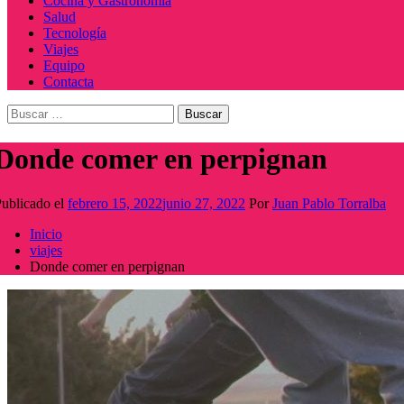
Cocina y Gastronomía
Salud
Tecnología
Viajes
Equipo
Contacta
Buscar:
Donde comer en perpignan
ublicado el
febrero 15, 2022
junio 27, 2022
Por
Juan Pablo Torralba
Inicio
viajes
Donde comer en perpignan