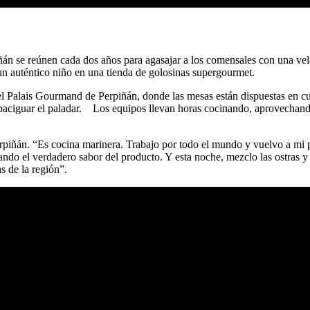
piñán se reúnen cada dos años para agasajar a los comensales con una ve
y un auténtico niño en una tienda de golosinas supergourmet.
el Palais Gourmand de Perpiñán, donde las mesas están dispuestas en cu
 apaciguar el paladar. Los equipos llevan horas cocinando, aprovechan
rpiñán. “Es cocina marinera. Trabajo por todo el mundo y vuelvo a mi pa
do el verdadero sabor del producto. Y esta noche, mezclo las ostras y 
s de la región”.