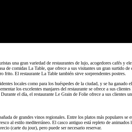
istas una gran variedad de restaurantes de lujo, acogedores cafés y eleg
sa de comidas La Table, que ofrece a sus visitantes un gran surtido de d
ero frito. El restaurante La Table también sirve sorprendentes postres.
esidentes locales como para los huéspedes de la ciudad, y se ha ganado e
plementar los excelentes manjares del restaurante se ofrece a sus cliente
 Durante el día, el restaurante Le Grain de Folie ofrece a sus clientes 
añada de grandes vinos regionales. Entre los platos más populares se e
resco al estilo mediterráneo. El casco antiguo está repleto de animados 
cio (carte du jour), pero puede ser necesario reservar.