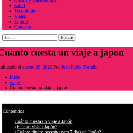
Cocina y Gastronomía
Salud
Tecnología
Viajes
Equipo
Contacta
Buscar:
Cuanto cuesta un viaje a japon
ublicado el
agosto 29, 2022
Por
Juan Pablo Torralba
Inicio
viajes
Cuanto cuesta un viaje a japon
Contenidos
Cuánto cuesta un viaje a Japón
¿Es caro visitar Japón?
¿Cuánto dinero necesito para 7 días en Japón?