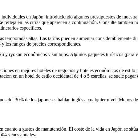
es individuales en Japón, introduciendo algunos presupuestos de muestra
se refleja en las cifras que aparecen a continuación. Consulte también n
tinerarios específicos.
e las temporadas altas. Las tarifas pueden aumentar considerablemente du
 y los rangos de precios correspondientes.
ku y ryokan económicos y sin lujos. Algunos paquetes turísticos (para vi
aciones en mejores hoteles de negocios y hoteles económicos de estilo 
ción en un hotel de estilo occidental de 4 o 5 estrellas, se suele paga
os del 30% de los japoneses hablan inglés a cualquier nivel. Menos del 
 cuanto a gastos de manutención. El coste de la vida en Japón se sitú
.604 yenes anuales.