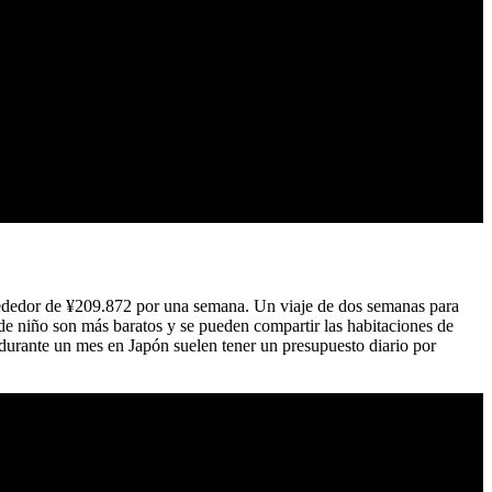
rededor de ¥209.872 por una semana. Un viaje de dos semanas para
s de niño son más baratos y se pueden compartir las habitaciones de
 durante un mes en Japón suelen tener un presupuesto diario por