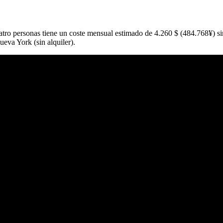
tro personas tiene un coste mensual estimado de 4.260 $ (484.768¥) sin
eva York (sin alquiler).