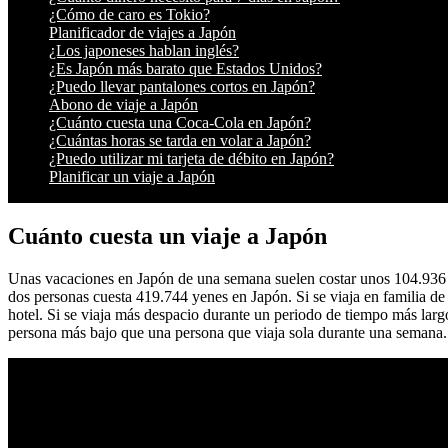
¿Cómo de caro es Tokio?
Planificador de viajes a Japón
¿Los japoneses hablan inglés?
¿Es Japón más barato que Estados Unidos?
¿Puedo llevar pantalones cortos en Japón?
Abono de viaje a Japón
¿Cuánto cuesta una Coca-Cola en Japón?
¿Cuántas horas se tarda en volar a Japón?
¿Puedo utilizar mi tarjeta de débito en Japón?
Planificar un viaje a Japón
Cuánto cuesta un viaje a Japón
Unas vacaciones en Japón de una semana suelen costar unos 104.936 
dos personas cuesta 419.744 yenes en Japón. Si se viaja en familia de 
hotel. Si se viaja más despacio durante un periodo de tiempo más larg
persona más bajo que una persona que viaja sola durante una semana.