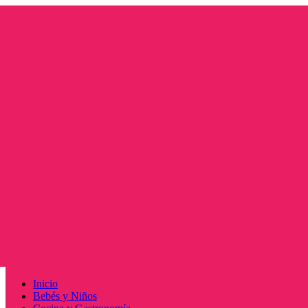
Saltar
al
contenido
Menú
Inicio
principal
Bebés y Niños