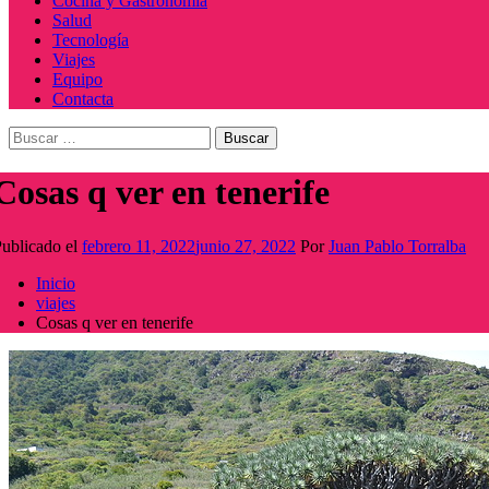
Cocina y Gastronomía
Salud
Tecnología
Viajes
Equipo
Contacta
Buscar:
Cosas q ver en tenerife
ublicado el
febrero 11, 2022
junio 27, 2022
Por
Juan Pablo Torralba
Inicio
viajes
Cosas q ver en tenerife