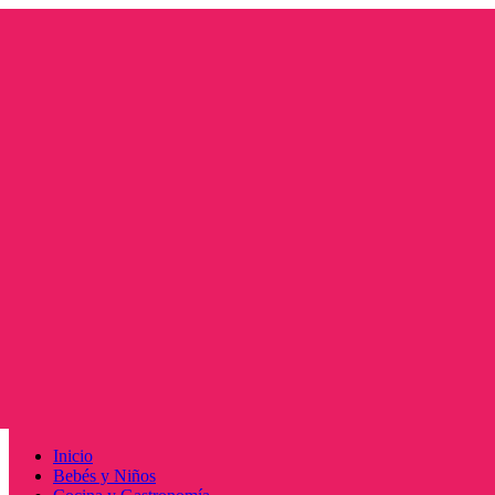
Saltar
al
contenido
Menú
Inicio
principal
Bebés y Niños