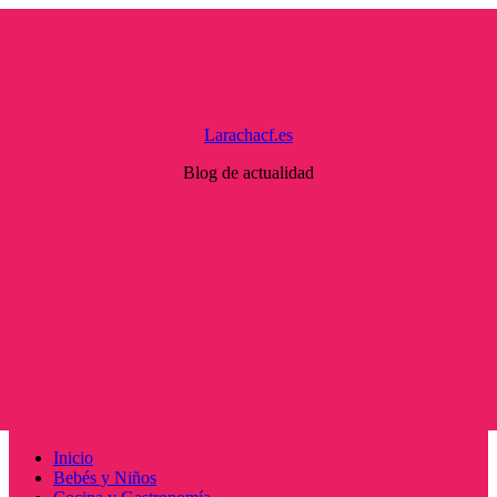
Saltar
al
contenido
Larachacf.es
Blog de actualidad
Menú
Inicio
principal
Bebés y Niños