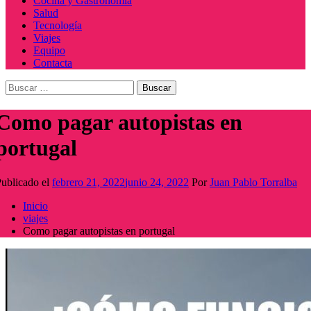
Cocina y Gastronomía
Salud
Tecnología
Viajes
Equipo
Contacta
Buscar:
Como pagar autopistas en
portugal
ublicado el
febrero 21, 2022
junio 24, 2022
Por
Juan Pablo Torralba
Inicio
viajes
Como pagar autopistas en portugal