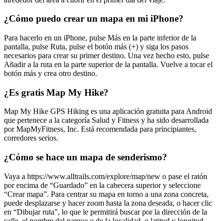
¿Cómo puedo crear un mapa en mi iPhone?
Para hacerlo en un iPhone, pulse Más en la parte inferior de la
pantalla, pulse Ruta, pulse el botón más (+) y siga los pasos
necesarios para crear su primer destino. Una vez hecho esto, pulse
Añadir a la ruta en la parte superior de la pantalla. Vuelve a tocar el
botón más y crea otro destino.
¿Es gratis Map My Hike?
Map My Hike GPS Hiking es una aplicación gratuita para Android
que pertenece a la categoría Salud y Fitness y ha sido desarrollada
por MapMyFitness, Inc. Está recomendada para principiantes,
corredores serios.
¿Cómo se hace un mapa de senderismo?
Vaya a https://www.alltrails.com/explore/map/new o pase el ratón
por encima de “Guardado” en la cabecera superior y seleccione
“Crear mapa”. Para centrar su mapa en torno a una zona concreta,
puede desplazarse y hacer zoom hasta la zona deseada, o hacer clic
en “Dibujar ruta”, lo que le permitirá buscar por la dirección de la
calle, el nombre del parque o de la localidad, o latitud y longitud.