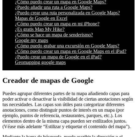
¿Cómo puedo crear un mapa en Google Maps?
¿Puedo añadir una ruta a Google Maps?
¿Puedo crear una ruta personalizada en Google Maps?
Mapas de Google en Excel
¿Cómo puedo crear un mapa en mi iPhone?
¿Es gratis Map My Hike?
¿Cómo se hace un mapa de senderismo?
Google my maps
¿Cómo puedo grabar una excursión en Google Maps?
¿Cómo puedo crear un mapa en Google Maps en el iPad?
¿Puedo crear un mapa de Google en el iPad?
Geomapping google maps
Creador de mapas de Google
Puedes agrupar diferentes partes de tu mapa añadiendo capas para
poder activar o desactivar la visibilidad de ciertas anotaciones según
tus necesidades. Las capas son útiles para categorizar diferentes
anotaciones, como distinguir puntos de interés en un mapa (por
ejemplo, puntos de referencia, restaurantes, parques, etc.). Los
elementos dentro de la misma capa pueden ser estilizados juntos.
(Véase más adelante “Estilizar y etiquetar el contenido del mapa”).
Mediante la barra de búsqueda, puede escribir la dirección o el