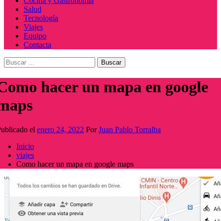
Cocina y Gastronomía
Salud
Tecnología
Viajes
Equipo
Contacta
Buscar:
Como hacer un mapa en google
maps
ublicado el
enero 24, 2022
Por
Juan Pablo Torralba
Inicio
viajes
Como hacer un mapa en google maps