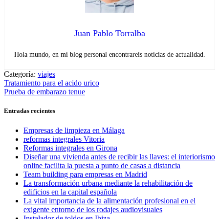
Juan Pablo Torralba
Hola mundo, en mi blog personal encontrareis noticias de actualidad.
Categoría:
viajes
Navegación
Entrada
Tratamiento para el acido urico
anterior:
Entrada
Prueba de embarazo tenue
de
siguiente:
entradas
Entradas recientes
Empresas de limpieza en Málaga
reformas integrales Vitoria
Reformas integrales en Girona
Diseñar una vivienda antes de recibir las llaves: el interiorismo
online facilita la puesta a punto de casas a distancia
Team building para empresas en Madrid
La transformación urbana mediante la rehabilitación de
edificios en la capital española
La vital importancia de la alimentación profesional en el
exigente entorno de los rodajes audiovisuales
Instalador de toldos en Ibiza