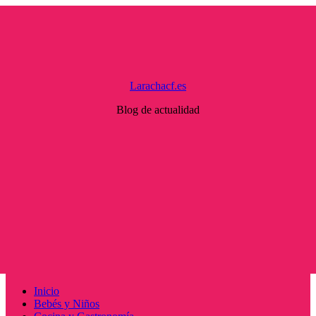
Saltar
al
contenido
Larachacf.es
Blog de actualidad
Menú
Inicio
principal
Bebés y Niños