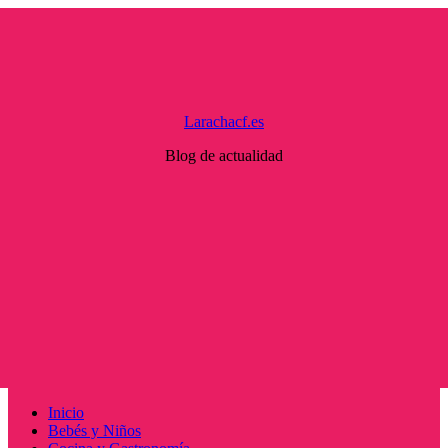
Saltar
al
contenido
Larachacf.es
Blog de actualidad
Menú
Inicio
principal
Bebés y Niños