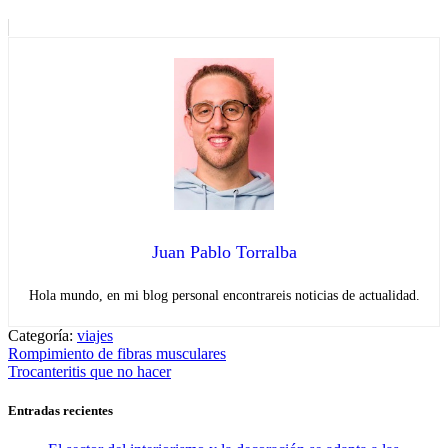
Juan Pablo Torralba
Hola mundo, en mi blog personal encontrareis noticias de actualidad.
Categoría:
viajes
Navegación
Entrada
Rompimiento de fibras musculares
anterior:
Entrada
Trocanteritis que no hacer
de
siguiente:
entradas
Entradas recientes