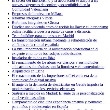
El sector del interiorismo y la decoración se adapta a las
nuevas exigencias de confort y sostenibilidad en la
Comunidad Valenciana
Empresas de limpieza en Málaga
reformas integrales Vitoria
Reformas integrales en Girona
Diseñar una vivienda antes de recibir las llaves: el interiorismo
online facilita la puesta a punto de casas a distancia
Team building para empresas en Madrid
La transformación urbana mediante la rehabilitación de
edificios en la capital española
La vital importancia de la alimentación profesional en el
exigente entorno de los rodajes audiovisuales
Instalador de toldos en Ibiza
El renacimiento de los abrasivos clásicos y sus múltiples
aplicaciones domésticas para la limpieza y el mantenimiento
Arquitectos en Elche
El renacimiento de las impresiones offset en la era de la
comunicación digital masiva
El auge de la demanda de electricistas en Getafe impulsa la
modernización de los servicios eléctricos
Sastrería a medida en Madrid: El auge de la personalización
en el vestir masculino
Campamento de cine: una experiencia creativa y formativa
para niños y adolescentes en España