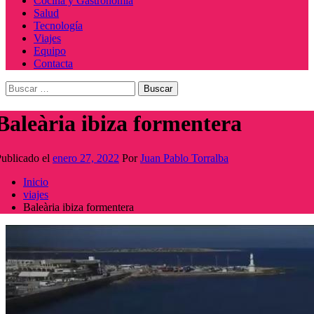
Cocina y Gastronomía
Salud
Tecnología
Viajes
Equipo
Contacta
Buscar:
Baleària ibiza formentera
ublicado el
enero 27, 2022
Por
Juan Pablo Torralba
Inicio
viajes
Baleària ibiza formentera