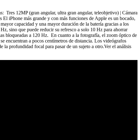
res 12MP (gran angular, ultra gran angular, teleobjetivo) | Cámara
ares El iPhone más grande y con más funciones de Apple es un bocado,
 mayor capacidad y una mayor duración de la batería gracias a los
 Hz, sino que puede reducir su refresco a solo 10 Hz para ahorrar
llas bloqueadas a 120 Hz. En cuanto a la fotografía, el zoom óptico de
 se encuentran a pocos centímetros de distancia. Los videógrafos
la profundidad focal para pasar de un sujeto a otro.Ver el análisis