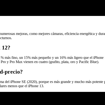
numerosas mejoras, como mejores cámaras, eficiencia energética y durab
cturnos.
l 12?
1% más fino, un 15% más pequeño y un 16% más ligero que el iPhone 11
Pro y Pro Max vienen en cuatro (grafito, plata, oro y Pacific Blue).
ad-precio?
ima del iPhone SE (2020), porque es más grande y mucho más potente po
ólares menos que el iPhone 13.