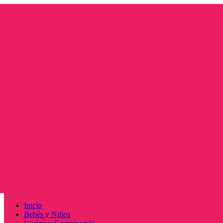
Saltar
al
contenido
Menú
Inicio
principal
Bebés y Niños