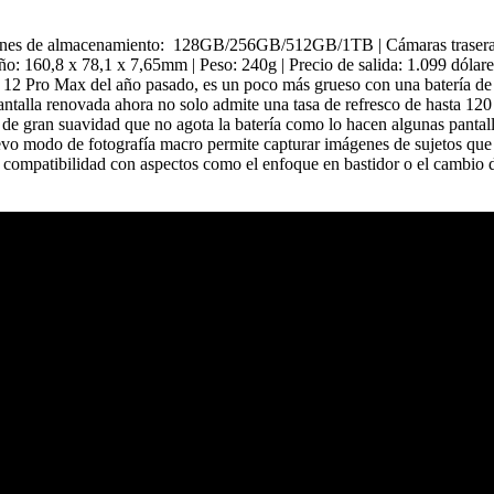
iones de almacenamiento: 128GB/256GB/512GB/1TB | Cámaras traseras: T
maño: 160,8 x 78,1 x 7,65mm | Peso: 240g | Precio de salida: 1.099 dól
el 12 Pro Max del año pasado, es un poco más grueso con una batería de
antalla renovada ahora no solo admite una tasa de refresco de hasta 120
 y de gran suavidad que no agota la batería como lo hacen algunas panta
uevo modo de fotografía macro permite capturar imágenes de sujetos que
ompatibilidad con aspectos como el enfoque en bastidor o el cambio de 