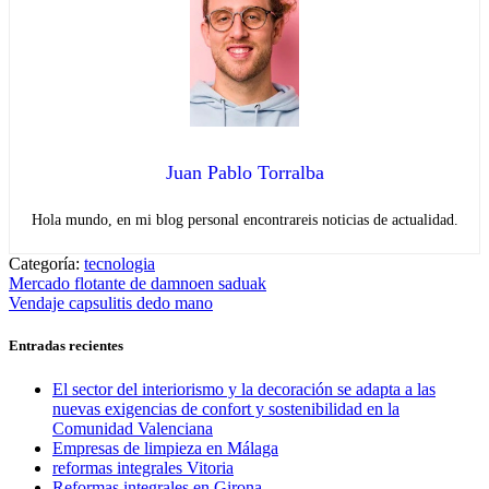
Juan Pablo Torralba
Hola mundo, en mi blog personal encontrareis noticias de actualidad.
Categoría:
tecnologia
Navegación
Entrada
Mercado flotante de damnoen saduak
anterior:
Entrada
Vendaje capsulitis dedo mano
de
siguiente:
entradas
Entradas recientes
El sector del interiorismo y la decoración se adapta a las
nuevas exigencias de confort y sostenibilidad en la
Comunidad Valenciana
Empresas de limpieza en Málaga
reformas integrales Vitoria
Reformas integrales en Girona