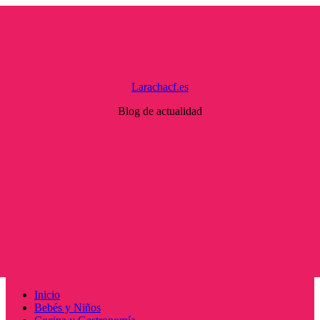
Saltar
al
contenido
Larachacf.es
Blog de actualidad
Menú
Inicio
principal
Bebés y Niños