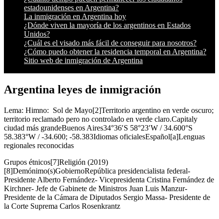
estadounidenses en Argentina?
La inmigración en Argentina hoy
¿Dónde viven la mayoría de los argentinos en Estados
Unidos?
¿Cuál es el visado más fácil de conseguir para nosotros?
¿Cómo puedo obtener la residencia temporal en Argentina?
Sitio web de inmigración de Argentina
Argentina leyes de inmigración
Lema: Himno: Sol de Mayo[2]Territorio argentino en verde oscuro;
territorio reclamado pero no controlado en verde claro.Capitaly
ciudad más grandeBuenos Aires34°36′S 58°23′W / 34.600°S
58.383°W / -34.600; -58.383Idiomas oficialesEspañol[a]Lenguas
regionales reconocidas
Grupos étnicos[7]Religión (2019)
[8]Demónimo(s)GobiernoRepública presidencialista federal-
Presidente Alberto Fernández- Vicepresidenta Cristina Fernández de
Kirchner- Jefe de Gabinete de Ministros Juan Luis Manzur-
Presidente de la Cámara de Diputados Sergio Massa- Presidente de
la Corte Suprema Carlos Rosenkrantz