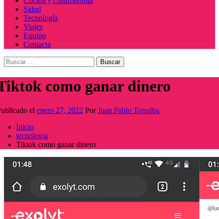
Cocina y Gastronomía
Salud
Tecnología
Viajes
Equipo
Contacta
Buscar:
Tiktok como ganar dinero
ublicado el
enero 27, 2022
Por
Juan Pablo Torralba
Inicio
tecnologia
Tiktok como ganar dinero