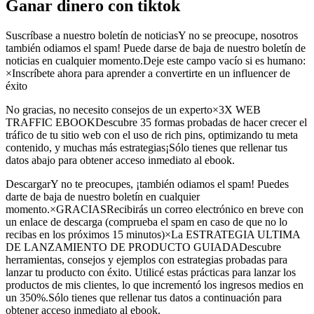
Ganar dinero con tiktok
Suscríbase a nuestro boletín de noticiasY no se preocupe, nosotros
también odiamos el spam! Puede darse de baja de nuestro boletín de
noticias en cualquier momento.Deje este campo vacío si es humano:
×Inscríbete ahora para aprender a convertirte en un influencer de
éxito
No gracias, no necesito consejos de un experto×3X WEB
TRAFFIC EBOOKDescubre 35 formas probadas de hacer crecer el
tráfico de tu sitio web con el uso de rich pins, optimizando tu meta
contenido, y muchas más estrategias¡Sólo tienes que rellenar tus
datos abajo para obtener acceso inmediato al ebook.
DescargarY no te preocupes, ¡también odiamos el spam! Puedes
darte de baja de nuestro boletín en cualquier
momento.×GRACIASRecibirás un correo electrónico en breve con
un enlace de descarga (comprueba el spam en caso de que no lo
recibas en los próximos 15 minutos)×La ESTRATEGIA ULTIMA
DE LANZAMIENTO DE PRODUCTO GUIADADescubre
herramientas, consejos y ejemplos con estrategias probadas para
lanzar tu producto con éxito. Utilicé estas prácticas para lanzar los
productos de mis clientes, lo que incrementó los ingresos medios en
un 350%.Sólo tienes que rellenar tus datos a continuación para
obtener acceso inmediato al ebook.