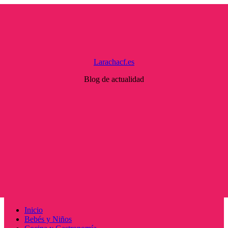
Saltar
al
contenido
Larachacf.es
Blog de actualidad
Menú
Inicio
principal
Bebés y Niños