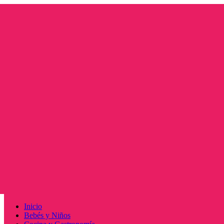
Saltar
al
contenido
Menú
Inicio
principal
Bebés y Niños