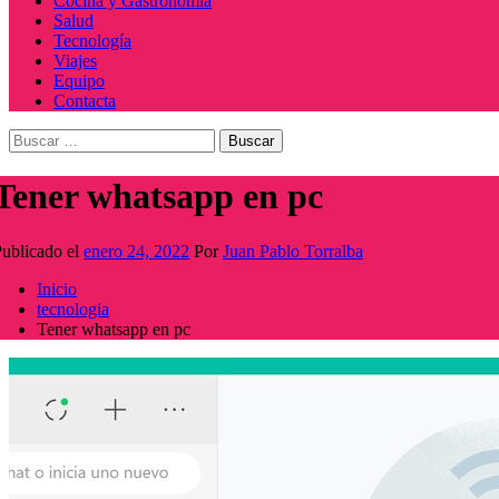
Cocina y Gastronomía
Salud
Tecnología
Viajes
Equipo
Contacta
Buscar:
Tener whatsapp en pc
ublicado el
enero 24, 2022
Por
Juan Pablo Torralba
Inicio
tecnologia
Tener whatsapp en pc