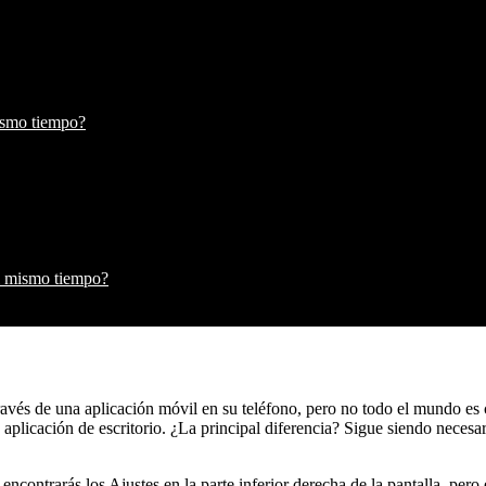
ismo tiempo?
al mismo tiempo?
ravés de una aplicación móvil en su teléfono, pero no todo el mundo es 
 aplicación de escritorio. ¿La principal diferencia? Sigue siendo neces
encontrarás los Ajustes en la parte inferior derecha de la pantalla, pero