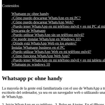
Contenidos
Whatsapp pc ohne handy
¿Cómo puedo descargar WhatsApp en mi PC?
¿Cómo puedo descargar WhatsApp Web?
¿Puedo tener WhatsApp en mi teléfono móvil y en mi PC al m
Descarga de Whatsapp
¿Puedo utilizar WhatsApp sin un teléfono móvil?
¿Se puede instalar WhatsApp en Windows 10?
¿Dónde está WhatsApp Web en los ajustes?
Instalar Whatsapp business en el PC
¿Puedo utilizar WhatsApp Web en mi teléfono móvil?
¿Cómo funciona WhatsApp Web App?
¿Puedo tener WhatsApp en mi teléfono móvil y en mi tableta 
Whatsapp pc windows 10
Whatsapp pc ohne handy
La mayoría de la gente está familiarizada con el uso de WhatsApp a t
escritorio del ordenador, ya sea en un navegador web o utilizando una
de WhatsApp.
2. Inicie WhatsApp en su teléfono. 3. Pulse en Ajustes. En el iPhone, 