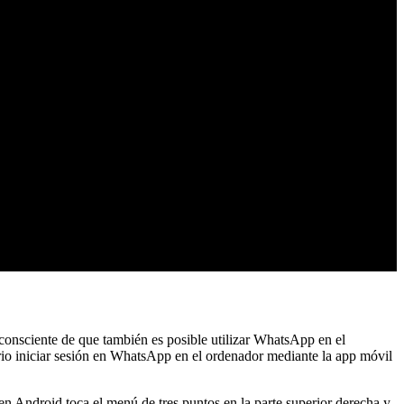
consciente de que también es posible utilizar WhatsApp en el
ario iniciar sesión en WhatsApp en el ordenador mediante la app móvil
 en Android toca el menú de tres puntos en la parte superior derecha y