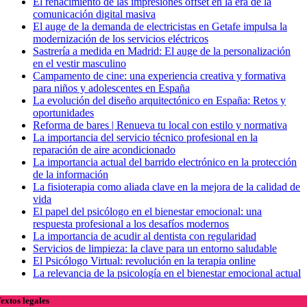
El renacimiento de las impresiones offset en la era de la
comunicación digital masiva
El auge de la demanda de electricistas en Getafe impulsa la
modernización de los servicios eléctricos
Sastrería a medida en Madrid: El auge de la personalización
en el vestir masculino
Campamento de cine: una experiencia creativa y formativa
para niños y adolescentes en España
La evolución del diseño arquitectónico en España: Retos y
oportunidades
Reforma de bares | Renueva tu local con estilo y normativa
La importancia del servicio técnico profesional en la
reparación de aire acondicionado
La importancia actual del barrido electrónico en la protección
de la información
La fisioterapia como aliada clave en la mejora de la calidad de
vida
El papel del psicólogo en el bienestar emocional: una
respuesta profesional a los desafíos modernos
La importancia de acudir al dentista con regularidad
Servicios de limpieza: la clave para un entorno saludable
El Psicólogo Virtual: revolución en la terapia online
La relevancia de la psicología en el bienestar emocional actual
extos legales