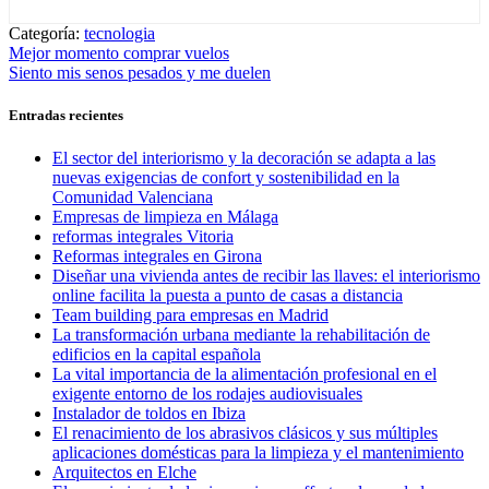
Categoría:
tecnologia
Navegación
Entrada
Mejor momento comprar vuelos
anterior:
Entrada
Siento mis senos pesados y me duelen
de
siguiente:
entradas
Entradas recientes
El sector del interiorismo y la decoración se adapta a las
nuevas exigencias de confort y sostenibilidad en la
Comunidad Valenciana
Empresas de limpieza en Málaga
reformas integrales Vitoria
Reformas integrales en Girona
Diseñar una vivienda antes de recibir las llaves: el interiorismo
online facilita la puesta a punto de casas a distancia
Team building para empresas en Madrid
La transformación urbana mediante la rehabilitación de
edificios en la capital española
La vital importancia de la alimentación profesional en el
exigente entorno de los rodajes audiovisuales
Instalador de toldos en Ibiza
El renacimiento de los abrasivos clásicos y sus múltiples
aplicaciones domésticas para la limpieza y el mantenimiento
Arquitectos en Elche