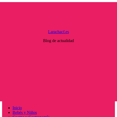
Saltar
al
contenido
Larachacf.es
Blog de actualidad
Menú
Inicio
principal
Bebés y Niños