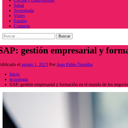
Cocina y Gastronomía
Salud
Tecnología
Viajes
Equipo
Contacta
Buscar:
SAP: gestión empresarial y forma
ublicado el
agosto 1, 2023
Por
Juan Pablo Torralba
Inicio
tecnologia
SAP: gestión empresarial y formación en el mundo de los negoci