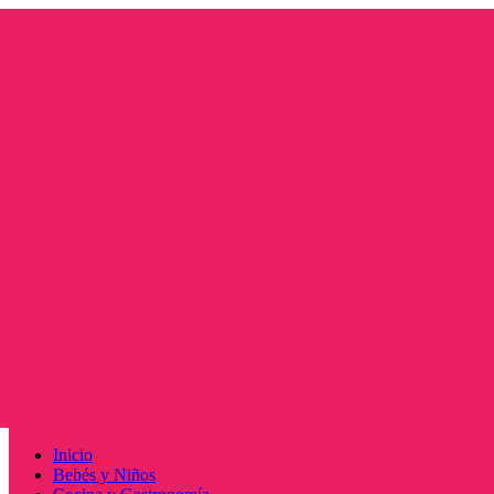
Saltar
al
contenido
Menú
Inicio
principal
Bebés y Niños