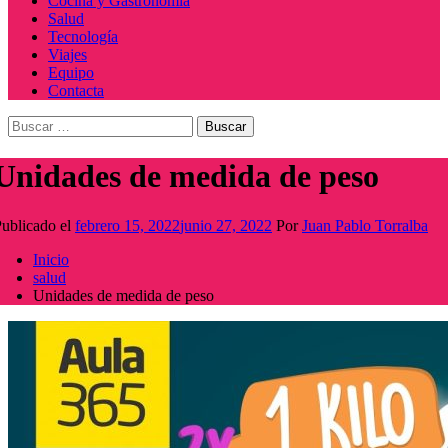
Cocina y Gastronomía
Salud
Tecnología
Viajes
Equipo
Contacta
Buscar:
Unidades de medida de peso
ublicado el
febrero 15, 2022
junio 27, 2022
Por
Juan Pablo Torralba
Inicio
salud
Unidades de medida de peso