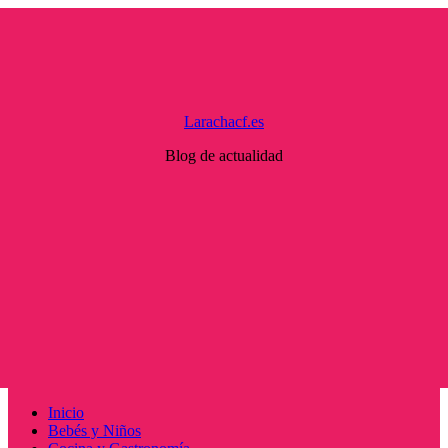
Saltar
al
contenido
Larachacf.es
Blog de actualidad
Menú
Inicio
principal
Bebés y Niños