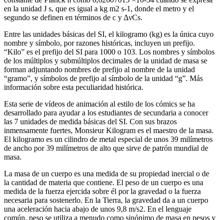
en la unidad J s, que es igual a kg m2 s-1, donde el metro y el
segundo se definen en términos de c y ∆νCs.
Entre las unidades básicas del SI, el kilogramo (kg) es la única cuyo
nombre y símbolo, por razones históricas, incluyen un prefijo.
“Kilo” es el prefijo del SI para 1000 o 103. Los nombres y símbolos
de los múltiplos y submúltiplos decimales de la unidad de masa se
forman adjuntando nombres de prefijo al nombre de la unidad
“gramo”, y símbolos de prefijo al símbolo de la unidad “g”. Más
información sobre esta peculiaridad histórica.
Esta serie de vídeos de animación al estilo de los cómics se ha
desarrollado para ayudar a los estudiantes de secundaria a conocer
las 7 unidades de medida básicas del SI. Con sus brazos
inmensamente fuertes, Monsieur Kilogram es el maestro de la masa.
El kilogramo es un cilindro de metal especial de unos 39 milímetros
de ancho por 39 milímetros de alto que sirve de patrón mundial de
masa.
La masa de un cuerpo es una medida de su propiedad inercial o de
la cantidad de materia que contiene. El peso de un cuerpo es una
medida de la fuerza ejercida sobre él por la gravedad o la fuerza
necesaria para sostenerlo. En la Tierra, la gravedad da a un cuerpo
una aceleración hacia abajo de unos 9,8 m/s2. En el lenguaje
común, peso se utiliza a menudo como sinónimo de masa en pesos y