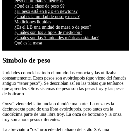
Peso en unidades métricas
¿Qué es la clase de peso 9?
¿El peso está en kg o en newtons?
¿Cuál es la unidad de peso y masa?
Mediciones líquidas
¿Es el LB una unidad de masa o de peso?
¿Cuáles son los 3 tipos de medición?
¿Cuáles son las 5 unidades métricas estándar?
Qué es la masa
Símbolo de peso
Unidades conocidas: todo el mundo las conocía y las utilizaba
constantemente. Estos pesos son avoirdupois (que viene del francés
antiguo “tener peso”). Se describían así en las tablas que teníamos
que aprender. Otros sistemas de peso son las pesas troy y las pesas
de boticario.
Onza” viene del latín uncia o duodécima parte. La onza es la
decimosexta parte de una libra avoirdupois, pero antes era la
duodécima parte de una libra troy. La onza de boticario y la onza
troy son ahora pesos diferentes.
La abreviatura “oz” procede del italiano del siglo XV, una