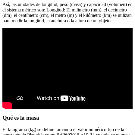
Así, las unidades de longitud, peso (masa) y capacidad (volumen) en
el sistema métrico son: Longitud: El milímetro (mm), el decímetro
(dm), el centímetro (cm), el metro (m) y el kilómetro (km) se utilizan
para medir la longitud, la anchura o la altura de un objeto.
Qué es la masa
El kilogramo (kg) se define tomando el valor numérico fijo de la
constante de Planck h como 6,62607015 ×10-34 cuando se expresa