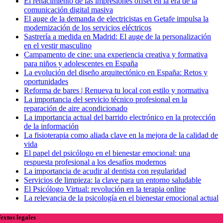
El renacimiento de las impresiones offset en la era de la
comunicación digital masiva
El auge de la demanda de electricistas en Getafe impulsa la
modernización de los servicios eléctricos
Sastrería a medida en Madrid: El auge de la personalización
en el vestir masculino
Campamento de cine: una experiencia creativa y formativa
para niños y adolescentes en España
La evolución del diseño arquitectónico en España: Retos y
oportunidades
Reforma de bares | Renueva tu local con estilo y normativa
La importancia del servicio técnico profesional en la
reparación de aire acondicionado
La importancia actual del barrido electrónico en la protección
de la información
La fisioterapia como aliada clave en la mejora de la calidad de
vida
El papel del psicólogo en el bienestar emocional: una
respuesta profesional a los desafíos modernos
La importancia de acudir al dentista con regularidad
Servicios de limpieza: la clave para un entorno saludable
El Psicólogo Virtual: revolución en la terapia online
La relevancia de la psicología en el bienestar emocional actual
extos legales