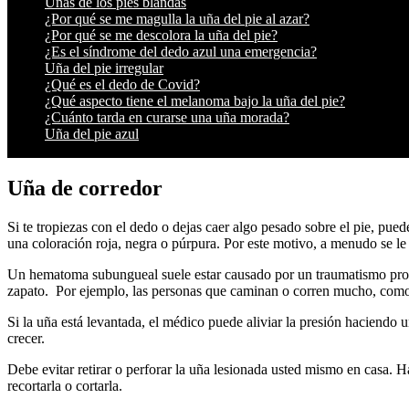
Uñas de los pies blandas
¿Por qué se me magulla la uña del pie al azar?
¿Por qué se me descolora la uña del pie?
¿Es el síndrome del dedo azul una emergencia?
Uña del pie irregular
¿Qué es el dedo de Covid?
¿Qué aspecto tiene el melanoma bajo la uña del pie?
¿Cuánto tarda en curarse una uña morada?
Uña del pie azul
Uña de corredor
Si te tropiezas con el dedo o dejas caer algo pesado sobre el pie, pue
una coloración roja, negra o púrpura. Por este motivo, a menudo se le
Un hematoma subungueal suele estar causado por un traumatismo provo
zapato. Por ejemplo, las personas que caminan o corren mucho, como l
Si la uña está levantada, el médico puede aliviar la presión haciendo u
crecer.
Debe evitar retirar o perforar la uña lesionada usted mismo en casa. H
recortarla o cortarla.