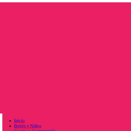
Saltar
al
contenido
Menú
Inicio
principal
Bebés y Niños