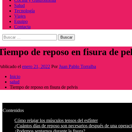
Cocina y Gastronomía
Salud
Tecnología
Viajes
Equipo
Contacta
Buscar:
Tiempo de reposo en fisura de pel
ublicado el
enero 21, 2022
Por
Juan Pablo Torralba
Inicio
salud
Tiempo de reposo en fisura de pelvis
Contenidos
Cómo relajar los músculos tensos del esfínter
¿Cuántos días de reposo son necesarios después de una operaci
¿Podemos sentarnos durante la fisura?