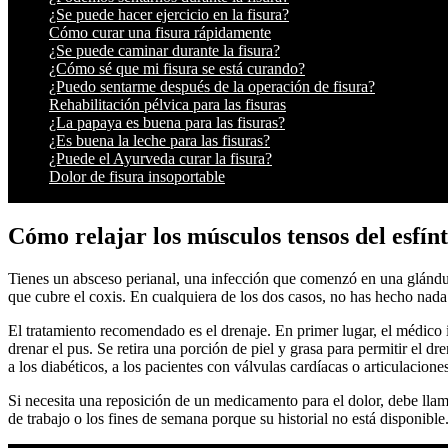
¿Se puede hacer ejercicio en la fisura?
Cómo curar una fisura rápidamente
¿Se puede caminar durante la fisura?
¿Cómo sé que mi fisura se está curando?
¿Puedo sentarme después de la operación de fisura?
Rehabilitación pélvica para las fisuras
¿La papaya es buena para las fisuras?
¿Es buena la leche para las fisuras?
¿Puede el Ayurveda curar la fisura?
Dolor de fisura insoportable
Cómo relajar los músculos tensos del esfín
Tienes un absceso perianal, una infección que comenzó en una glándula
que cubre el coxis. En cualquiera de los dos casos, no has hecho nada 
El tratamiento recomendado es el drenaje. En primer lugar, el médico i
drenar el pus. Se retira una porción de piel y grasa para permitir el d
a los diabéticos, a los pacientes con válvulas cardíacas o articulacione
Si necesita una reposición de un medicamento para el dolor, debe llam
de trabajo o los fines de semana porque su historial no está disponible