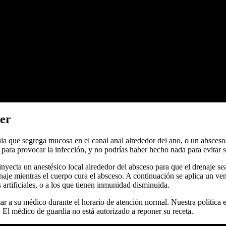
ter
 que segrega mucosa en el canal anal alrededor del ano, o un absceso pi
para provocar la infección, y no podrías haber hecho nada para evitar s
nyecta un anestésico local alrededor del absceso para que el drenaje se
renaje mientras el cuerpo cura el absceso. A continuación se aplica un v
s artificiales, o a los que tienen inmunidad disminuida.
ar a su médico durante el horario de atención normal. Nuestra política 
. El médico de guardia no está autorizado a reponer su receta.