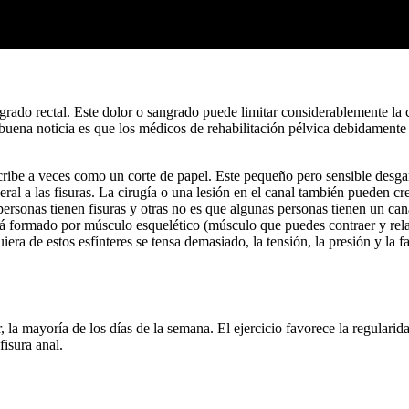
rado rectal. Este dolor o sangrado puede limitar considerablemente la c
 buena noticia es que los médicos de rehabilitación pélvica debidamente
describe a veces como un corte de papel. Este pequeño pero sensible des
eral a las fisuras. La cirugía o una lesión en el canal también pueden cr
personas tienen fisuras y otras no es que algunas personas tienen un ca
 está formado por músculo esquelético (músculo que puedes contraer y rel
iera de estos esfínteres se tensa demasiado, la tensión, la presión y la 
la mayoría de los días de la semana. El ejercicio favorece la regularid
fisura anal.