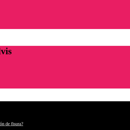
vis
ón de fisura?