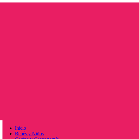
Saltar
al
contenido
Menú
Inicio
principal
Bebés y Niños