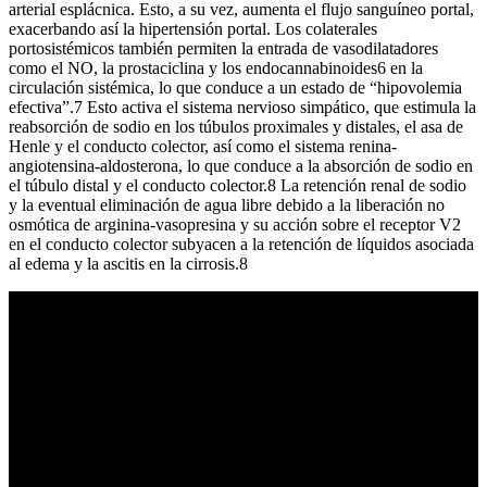
arterial esplácnica. Esto, a su vez, aumenta el flujo sanguíneo portal,
exacerbando así la hipertensión portal. Los colaterales
portosistémicos también permiten la entrada de vasodilatadores
como el NO, la prostaciclina y los endocannabinoides6 en la
circulación sistémica, lo que conduce a un estado de “hipovolemia
efectiva”.7 Esto activa el sistema nervioso simpático, que estimula la
reabsorción de sodio en los túbulos proximales y distales, el asa de
Henle y el conducto colector, así como el sistema renina-
angiotensina-aldosterona, lo que conduce a la absorción de sodio en
el túbulo distal y el conducto colector.8 La retención renal de sodio
y la eventual eliminación de agua libre debido a la liberación no
osmótica de arginina-vasopresina y su acción sobre el receptor V2
en el conducto colector subyacen a la retención de líquidos asociada
al edema y la ascitis en la cirrosis.8