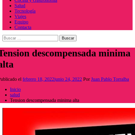
Cocina y Gastronomía
Salud
Tecnología
Viajes
Equipo
Contacta
Buscar:
Tension descompensada minima
alta
ublicado el
febrero 18, 2022
junio 24, 2022
Por
Juan Pablo Torralba
Inicio
salud
Tension descompensada minima alta