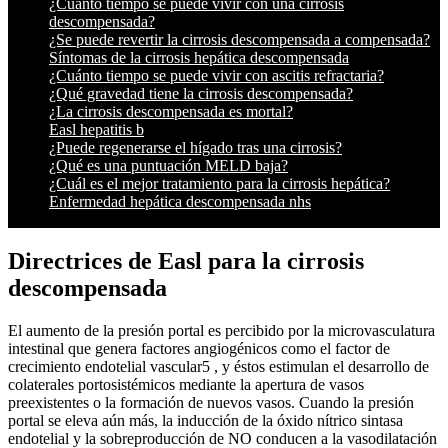
¿Cuánto tiempo se puede vivir con una cirrosis
descompensada?
¿Se puede revertir la cirrosis descompensada a compensada?
Síntomas de la cirrosis hepática descompensada
¿Cuánto tiempo se puede vivir con ascitis refractaria?
¿Qué gravedad tiene la cirrosis descompensada?
¿La cirrosis descompensada es mortal?
Easl hepatitis b
¿Puede regenerarse el hígado tras una cirrosis?
¿Qué es una puntuación MELD baja?
¿Cuál es el mejor tratamiento para la cirrosis hepática?
Enfermedad hepática descompensada nhs
Directrices de Easl para la cirrosis
descompensada
El aumento de la presión portal es percibido por la microvasculatura
intestinal que genera factores angiogénicos como el factor de
crecimiento endotelial vascular5 , y éstos estimulan el desarrollo de
colaterales portosistémicos mediante la apertura de vasos
preexistentes o la formación de nuevos vasos. Cuando la presión
portal se eleva aún más, la inducción de la óxido nítrico sintasa
endotelial y la sobreproducción de NO conducen a la vasodilatación