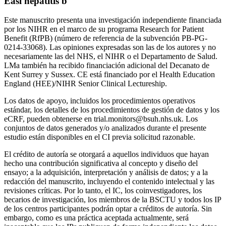
Easl hepatitis b
Este manuscrito presenta una investigación independiente financiada
por los NIHR en el marco de su programa Research for Patient
Benefit (RfPB) (número de referencia de la subvención PB-PG-
0214-33068). Las opiniones expresadas son las de los autores y no
necesariamente las del NHS, el NIHR o el Departamento de Salud.
LMa también ha recibido financiación adicional del Decanato de
Kent Surrey y Sussex. CE está financiado por el Health Education
England (HEE)/NIHR Senior Clinical Lectureship.
Los datos de apoyo, incluidos los procedimientos operativos
estándar, los detalles de los procedimientos de gestión de datos y los
eCRF, pueden obtenerse en
trial.monitors@bsuh.nhs.uk
. Los
conjuntos de datos generados y/o analizados durante el presente
estudio están disponibles en el CI previa solicitud razonable.
El crédito de autoría se otorgará a aquellos individuos que hayan
hecho una contribución significativa al concepto y diseño del
ensayo; a la adquisición, interpretación y análisis de datos; y a la
redacción del manuscrito, incluyendo el contenido intelectual y las
revisiones críticas. Por lo tanto, el IC, los coinvestigadores, los
becarios de investigación, los miembros de la BSCTU y todos los IP
de los centros participantes podrán optar a créditos de autoría. Sin
embargo, como es una práctica aceptada actualmente, será