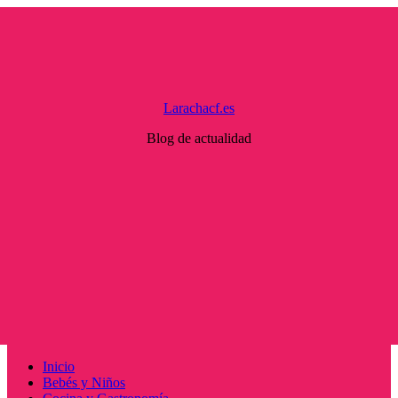
Saltar
al
contenido
Larachacf.es
Blog de actualidad
Menú
Inicio
principal
Bebés y Niños