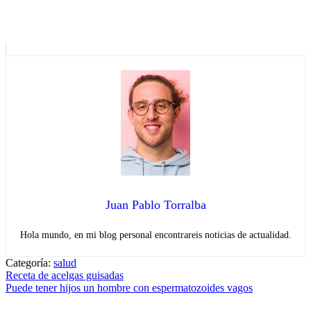
Juan Pablo Torralba
Hola mundo, en mi blog personal encontrareis noticias de actualidad.
Categoría:
salud
Navegación
Entrada
Receta de acelgas guisadas
anterior:
Entrada
Puede tener hijos un hombre con espermatozoides vagos
de
siguiente: