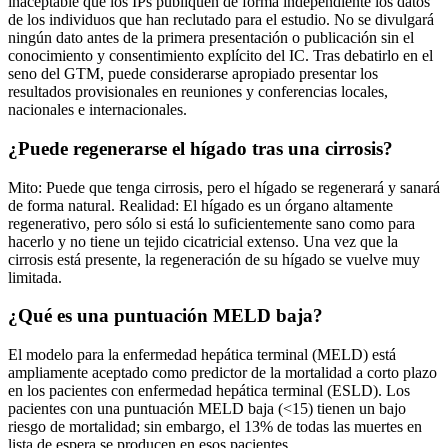
inaceptable que los IPs publiquen de forma independiente los datos
de los individuos que han reclutado para el estudio. No se divulgará
ningún dato antes de la primera presentación o publicación sin el
conocimiento y consentimiento explícito del IC. Tras debatirlo en el
seno del GTM, puede considerarse apropiado presentar los
resultados provisionales en reuniones y conferencias locales,
nacionales e internacionales.
¿Puede regenerarse el hígado tras una cirrosis?
Mito: Puede que tenga cirrosis, pero el hígado se regenerará y sanará
de forma natural. Realidad: El hígado es un órgano altamente
regenerativo, pero sólo si está lo suficientemente sano como para
hacerlo y no tiene un tejido cicatricial extenso. Una vez que la
cirrosis está presente, la regeneración de su hígado se vuelve muy
limitada.
¿Qué es una puntuación MELD baja?
El modelo para la enfermedad hepática terminal (MELD) está
ampliamente aceptado como predictor de la mortalidad a corto plazo
en los pacientes con enfermedad hepática terminal (ESLD). Los
pacientes con una puntuación MELD baja (<15) tienen un bajo
riesgo de mortalidad; sin embargo, el 13% de todas las muertes en
lista de espera se producen en esos pacientes.