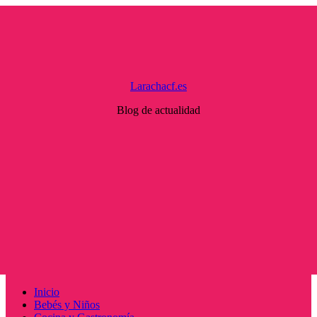
Saltar
al
contenido
Larachacf.es
Blog de actualidad
Menú
Inicio
principal
Bebés y Niños