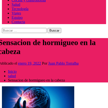
Cocina y Gastronomía
Salud
Tecnología
Viajes
Equipo
Contacta
Buscar:
Sensacion de hormigueo en la
cabeza
ublicado el
enero 19, 2022
Por
Juan Pablo Torralba
Inicio
salud
Sensacion de hormigueo en la cabeza