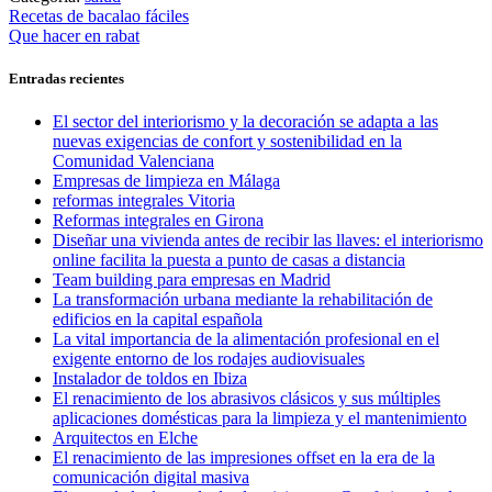
Navegación
Entrada
Recetas de bacalao fáciles
anterior:
Entrada
Que hacer en rabat
de
siguiente:
entradas
Entradas recientes
El sector del interiorismo y la decoración se adapta a las
nuevas exigencias de confort y sostenibilidad en la
Comunidad Valenciana
Empresas de limpieza en Málaga
reformas integrales Vitoria
Reformas integrales en Girona
Diseñar una vivienda antes de recibir las llaves: el interiorismo
online facilita la puesta a punto de casas a distancia
Team building para empresas en Madrid
La transformación urbana mediante la rehabilitación de
edificios en la capital española
La vital importancia de la alimentación profesional en el
exigente entorno de los rodajes audiovisuales
Instalador de toldos en Ibiza
El renacimiento de los abrasivos clásicos y sus múltiples
aplicaciones domésticas para la limpieza y el mantenimiento
Arquitectos en Elche
El renacimiento de las impresiones offset en la era de la
comunicación digital masiva