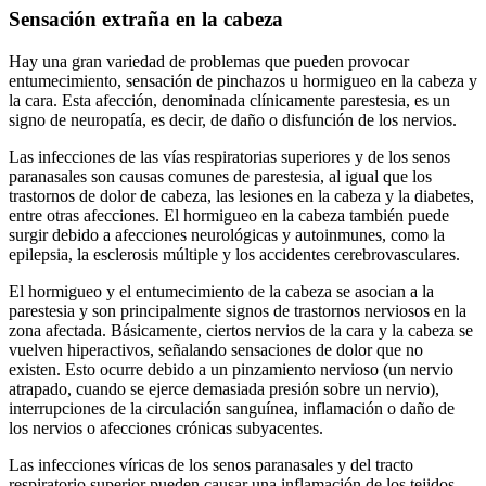
Sensación extraña en la cabeza
Hay una gran variedad de problemas que pueden provocar
entumecimiento, sensación de pinchazos u hormigueo en la cabeza y
la cara. Esta afección, denominada clínicamente parestesia, es un
signo de neuropatía, es decir, de daño o disfunción de los nervios.
Las infecciones de las vías respiratorias superiores y de los senos
paranasales son causas comunes de parestesia, al igual que los
trastornos de dolor de cabeza, las lesiones en la cabeza y la diabetes,
entre otras afecciones. El hormigueo en la cabeza también puede
surgir debido a afecciones neurológicas y autoinmunes, como la
epilepsia, la esclerosis múltiple y los accidentes cerebrovasculares.
El hormigueo y el entumecimiento de la cabeza se asocian a la
parestesia y son principalmente signos de trastornos nerviosos en la
zona afectada. Básicamente, ciertos nervios de la cara y la cabeza se
vuelven hiperactivos, señalando sensaciones de dolor que no
existen. Esto ocurre debido a un pinzamiento nervioso (un nervio
atrapado, cuando se ejerce demasiada presión sobre un nervio),
interrupciones de la circulación sanguínea, inflamación o daño de
los nervios o afecciones crónicas subyacentes.
Las infecciones víricas de los senos paranasales y del tracto
respiratorio superior pueden causar una inflamación de los tejidos