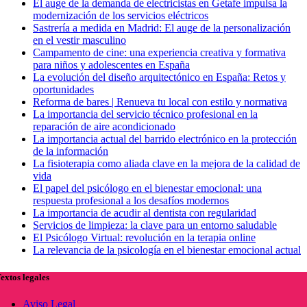
El auge de la demanda de electricistas en Getafe impulsa la
modernización de los servicios eléctricos
Sastrería a medida en Madrid: El auge de la personalización
en el vestir masculino
Campamento de cine: una experiencia creativa y formativa
para niños y adolescentes en España
La evolución del diseño arquitectónico en España: Retos y
oportunidades
Reforma de bares | Renueva tu local con estilo y normativa
La importancia del servicio técnico profesional en la
reparación de aire acondicionado
La importancia actual del barrido electrónico en la protección
de la información
La fisioterapia como aliada clave en la mejora de la calidad de
vida
El papel del psicólogo en el bienestar emocional: una
respuesta profesional a los desafíos modernos
La importancia de acudir al dentista con regularidad
Servicios de limpieza: la clave para un entorno saludable
El Psicólogo Virtual: revolución en la terapia online
La relevancia de la psicología en el bienestar emocional actual
extos legales
Aviso Legal