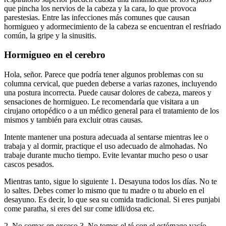
que pincha los nervios de la cabeza y la cara, lo que provoca
parestesias. Entre las infecciones más comunes que causan
hormigueo y adormecimiento de la cabeza se encuentran el resfriado
común, la gripe y la sinusitis.
Hormigueo en el cerebro
Hola, señor. Parece que podría tener algunos problemas con su
columna cervical, que pueden deberse a varias razones, incluyendo
una postura incorrecta. Puede causar dolores de cabeza, mareos y
sensaciones de hormigueo. Le recomendaría que visitara a un
cirujano ortopédico o a un médico general para el tratamiento de los
mismos y también para excluir otras causas.
Intente mantener una postura adecuada al sentarse mientras lee o
trabaja y al dormir, practique el uso adecuado de almohadas. No
trabaje durante mucho tiempo. Evite levantar mucho peso o usar
cascos pesados.
Mientras tanto, sigue lo siguiente 1. Desayuna todos los días. No te
lo saltes. Debes comer lo mismo que tu madre o tu abuelo en el
desayuno. Es decir, lo que sea su comida tradicional. Si eres punjabi
come paratha, si eres del sur come idli/dosa etc.
2. No comas en exceso 3. No tomes el té con el estómago vacío.