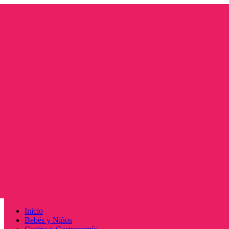
Saltar
al
contenido
Menú
Inicio
principal
Bebés y Niños