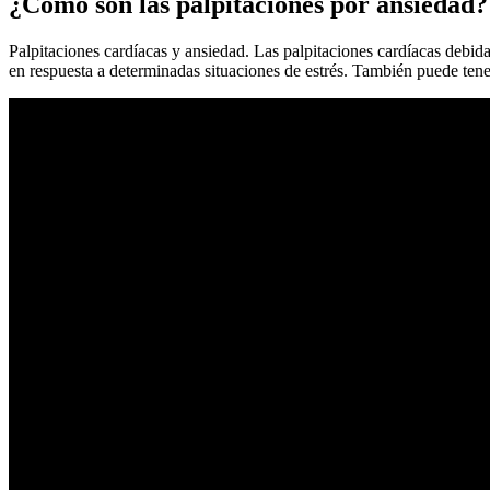
¿Cómo son las palpitaciones por ansiedad?
Palpitaciones cardíacas y ansiedad. Las palpitaciones cardíacas debidas
en respuesta a determinadas situaciones de estrés. También puede tene