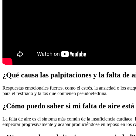
¿Qué causa las palpitaciones y la falta de a
Respuestas emocionales fuertes, como el estrés, la ansiedad o los ataq
para el resfriado y la tos que contienen pseudoefedrina.
¿Cómo puedo saber si mi falta de aire está
La falta de aire es el síntoma más común de la insuficiencia cardíaca.
empeorar progresivamente y acabar produciéndose en reposo en los c