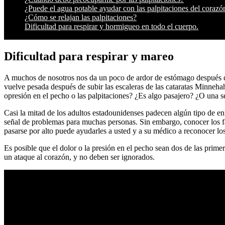
¿Puede el agua potable ayudar con las palpitaciones del corazó
¿Cómo se relajan las palpitaciones?
Dificultad para respirar y hormigueo en todo el cuerpo.
Dificultad para respirar y mareo
A muchos de nosotros nos da un poco de ardor de estómago después de 
vuelve pesada después de subir las escaleras de las cataratas Minneh
opresión en el pecho o las palpitaciones? ¿Es algo pasajero? ¿O una 
Casi la mitad de los adultos estadounidenses padecen algún tipo de en
señal de problemas para muchas personas. Sin embargo, conocer los fac
pasarse por alto puede ayudarles a usted y a su médico a reconocer lo
Es posible que el dolor o la presión en el pecho sean dos de las prim
un ataque al corazón, y no deben ser ignorados.