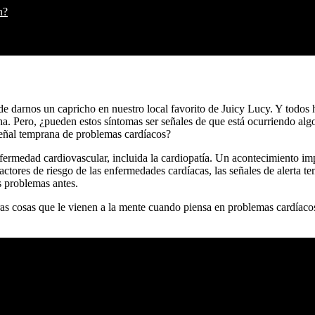
n?
darnos un capricho en nuestro local favorito de Juicy Lucy. Y todos h
aha. Pero, ¿pueden estos síntomas ser señales de que está ocurriendo a
señal temprana de problemas cardíacos?
fermedad cardiovascular, incluida la cardiopatía. Un acontecimiento imp
tores de riesgo de las enfermedades cardíacas, las señales de alerta t
s problemas antes.
eras cosas que le vienen a la mente cuando piensa en problemas cardíaco